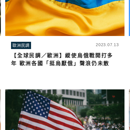
2023.07.13
歐洲民調
【全球民調／歐洲】縱使烏俄戰開打多
年 歐洲各國「挺烏厭俄」聲浪仍未散