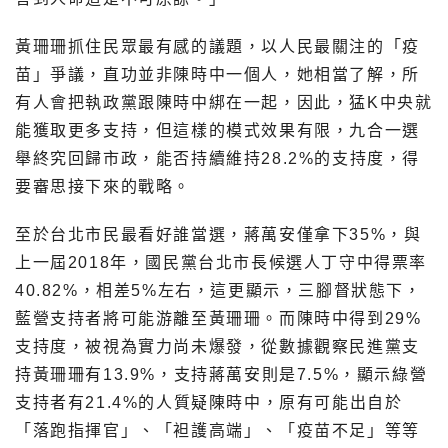
黃珊珊抓住民眾最有感的議題，以人民最關注的「疫
苗」爭議，直功並非陳時中一個人，她相當了解，所
有人會把執政黨跟陳時中綁在一起，因此，猛K中央就
能獲取更多支持，但這樣的模式效果有限，九合一選
舉終究回歸市政，能否持續維持28.2%的支持度，得
要審思接下來的戰略。
至於台北市民最看好誰當選，蔣萬安僅拿下35%，與
上一屆2018年，國民黨台北市長候選人丁守中得票率
40.82%，相差5%左右，這更顯示，三腳督狀態下，
藍營支持者將可能游離至黃珊珊。而陳時中得到29%
支持度，被視為實力尚未爆發，從數據觀察民進黨支
持黃珊珊有13.9%，支持蔣萬安則是7.5%，顯示綠營
支持者有21.4%的人質疑陳時中，原有可能出自於
「落跑指揮官」、「袒護高端」、「疫苗不足」等等