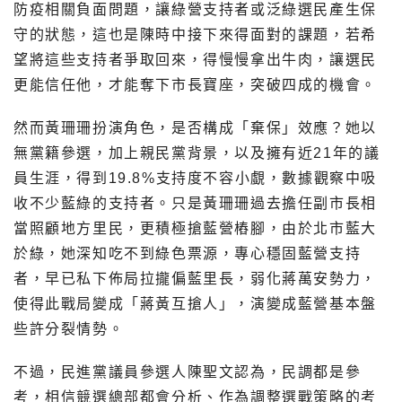
防疫相關負面問題，讓綠營支持者或泛綠選民產生保
守的狀態，這也是陳時中接下來得面對的課題，若希
望將這些支持者爭取回來，得慢慢拿出牛肉，讓選民
更能信任他，才能奪下市長寶座，突破四成的機會。
然而黃珊珊扮演角色，是否構成「棄保」效應？她以
無黨籍參選，加上親民黨背景，以及擁有近21年的議
員生涯，得到19.8%支持度不容小覷，數據觀察中吸
收不少藍綠的支持者。只是黃珊珊過去擔任副市長相
當照顧地方里民，更積極搶藍營樁腳，由於北市藍大
於綠，她深知吃不到綠色票源，專心穩固藍營支持
者，早已私下佈局拉攏偏藍里長，弱化蔣萬安勢力，
使得此戰局變成「蔣黃互搶人」，演變成藍營基本盤
些許分裂情勢。
不過，民進黨議員參選人陳聖文認為，民調都是參
考，相信競選總部都會分析、作為調整選戰策略的考