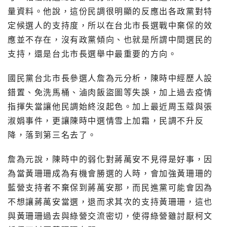
量資料。他說，這份民調很明顯的反應出各政黨對特
定候選人的支持度，所以在台北市長選戰中棄保的效
應並不存在，沒有政黨傾向、也就是所謂中間選民的
支持，還是台北市長選舉中最重要的方向。
國民黨台北市長參選人詹為元分析，陳時中經歷人設
錯置、免洗馬桶、滷肉飯盜圖等失誤，加上過去疫情
指揮失當讓他民調始終沒起色。加上最近周玉蔻與張
淑娟事件，更讓陳時中選情雪上加霜，民調不升反
降，落到第三名去了。
詹為元說，陳時中的弱化對蔣萬安不見得是好事，因
為當黃珊珊成為有機會勝選的人時，會加強黃珊珊的
藍營支持者不棄保到蔣萬安那，而民進黨可能會因為
不想讓蔣萬安當選，退而求其次的支持黃珊珊，這也
與黃珊珊過去與綠營交流密切，使得綠營雖討厭柯文