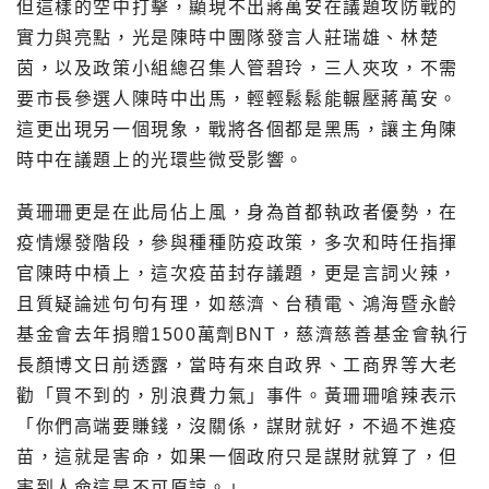
但這樣的空中打擊，顯現不出蔣萬安在議題攻防戰的
實力與亮點，光是陳時中團隊發言人莊瑞雄、林楚
茵，以及政策小組總召集人管碧玲，三人夾攻，不需
要市長參選人陳時中出馬，輕輕鬆鬆能輾壓蔣萬安。
這更出現另一個現象，戰將各個都是黑馬，讓主角陳
時中在議題上的光環些微受影響。
黃珊珊更是在此局佔上風，身為首都執政者優勢，在
疫情爆發階段，參與種種防疫政策，多次和時任指揮
官陳時中槓上，這次疫苗封存議題，更是言詞火辣，
且質疑論述句句有理，如慈濟、台積電、鴻海暨永齡
基金會去年捐贈1500萬劑BNT，慈濟慈善基金會執行
長顏博文日前透露，當時有來自政界、工商界等大老
勸「買不到的，別浪費力氣」事件。黃珊珊嗆辣表示
「你們高端要賺錢，沒關係，謀財就好，不過不進疫
苗，這就是害命，如果一個政府只是謀財就算了，但
害到人命這是不可原諒。」