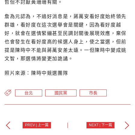
哲但不討厭黃珊珊有關。
詹為元認為，不過好消息是，蔣萬安看好度始終領先
群雄，看好度在這次選舉會是關鍵，因為看好度越
好，就會在選情緊繃甚至民調封關後展現效應，棄保
也會發生在看好度高的候選人身上，使之當選，但前
提是陳時中不能與蔣萬安差太遠。一但陳時中變成姚
文智，那選情將變更加詭譎。
照片來源：陳時中競選團隊
台北
國民黨
市長
PREV | 上一篇
NEXT | 下一篇