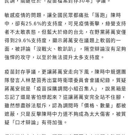
民調，關鍵在於「疫苗檔案封存30年」爭議。
敏感疫情的問題，讓全國民眾都痛批「落跑」陳時
中，卻有25.6%的支持度，可見疫情衝擊，綠營支持
者不太敢表態，但藍大於綠的台北，在野黨蔣萬安僅
得到29.6%支持度，顯示蔣萬安在議題上軟弱的一
面，被評論「沒戰火、軟趴趴」，隔空辯論沒有足夠
強悍的攻守，以至於無法提升太多支持度。
疫苗封存爭議，更讓蔣萬安走向下風，陳時中競選團
隊發言人林楚茵秀出當時衛環委員會會議紀錄，質疑
蔣萬安就是「疫苗採購調閱小組召集人」，說黑箱是
忘記了還是害怕想起來？這讓蔣萬安完全站不住腳，
雖然想盡辦法駁斥，認為調閱時「價格、數量」都被
遮蔽，只是反擊陳時中力道不夠成為太大傷害，被質
疑「口才辯論」有待加強。