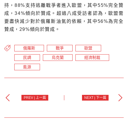
持，88%支持逃離戰爭者進入歐盟，其中55%完全贊
成，34%傾向於贊成。超過八成受訪者認為，歐盟需
要盡快減少對於俄羅斯油氣的依賴，其中56%為完全
贊成，29%傾向於贊成。
俄羅斯
戰爭
歐盟
民調
烏克蘭
經濟制裁
能源
PREV | 上一篇
NEXT | 下一篇