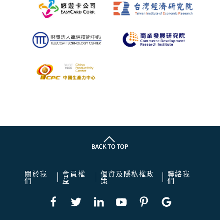
關於我
會員權
個資及隱私權政
聯絡我
們
益
策
們