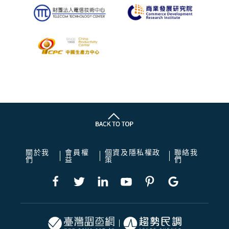
關於我
會員權
個資及隱私權政
聯絡我
們
益
策
們