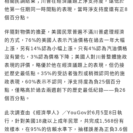
相關民調結果；川普在經濟議題上淨支持度，遠低於
他第一任期同一時間點的表現，當時淨支持度還有正8
個百分點。
伴隨對物價的擔憂，美國民眾普遍不滿川普處理經濟
的方式，76%的美國人表示汽油價格在過去一年大幅
上漲，另有14%認為小幅上漲。只有4%認為汽油價格
沒有變化，3%認為價格下降；美國人對川普整體施政
表現的評價，略優於他在經濟議題上的表現，但仍接
近歷史最低點。35%的受訪者強烈或稍微認同他的施
政表現，60%表示不認同，淨支持度為負25個百分
點，僅略高於過去兩週創下的歷史最低紀錄——負26
個百分點。
此次調查由《經濟學人》／YouGov於6月5至8日執
行，針對美國18歲以上成年民眾，共完成1,568份有
效樣本，在95%的信賴水準下，抽樣誤差為正負3.6個