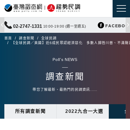
FACEBOO
02-2747-1331
10:00-19:00 (週一至週五)
首頁
調查新聞
全球民調
【全球民調／美國】近6成民眾認經濟惡化 多數人歸咎川普、不滿聲
Poll's NEWS
調查新聞
帶您了解最新、最熱門的民調資訊......
所有調查新聞
2022九合一大選
全