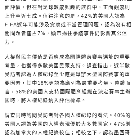
面評價，但在對足球較感興趣的族群中，正面觀感則
上升至近七成。值得注意的是，42%的美國人認為
FIFA近年可能涉及貪腐或不當管理問題，認為沒有相
關問題者僅占7%，顯示過往爭議事件仍影響其公信
力。
人權與民主價值是否應成為國際體育賽事選址的重要
考量，也獲得多數美國民眾支持。調查指出，近半數
受訪者認為人權紀錄至少應是舉辦大型國際賽事的重
要因素，其中18%更認為應列為最重要考量。整體而
言，58%的美國人支持國際體育組織在決定賽事主辦
國時，將人權紀錄納入評估標準。
調查同時詢問受訪者對各國人權紀錄的看法。40%的
美國人認為美國的人權表現優於大多數國家，47%則
認為加拿大的人權紀錄較佳；相較之下，認為墨西哥