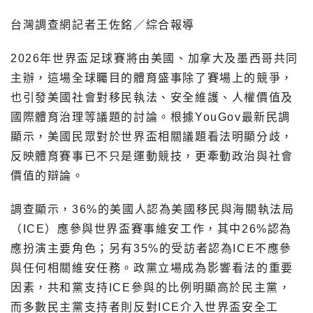
台灣調查網記者王佐銘／綜合報導
2026年世界盃足球賽將由美國、加拿大及墨西哥共同
主辦，這場全球矚目的體育盛事除了賽場上的競爭，
也引發美國社會對移民執法、安全維護、人權價值及
國際體育治理等議題的討論。根據YouGov最新民調
顯示，美國民眾對於世界盃相關議題看法明顯分歧，
反映體育賽事已不只是運動競技，更牽動政治與社會
價值的辯論。
調查顯示，36%的美國人認為美國移民與海關執法局
（ICE）應參與世界盃賽事維安工作，其中26%認為
應扮演主要角色；另有35%的受訪者認為ICE不應參
與任何相關維安任務。政黨立場成為影響看法的重要
因素，共和黨支持ICE參與的比例明顯高於民主黨，
而多數民主黨支持者則反對ICE介入世界盃安全工