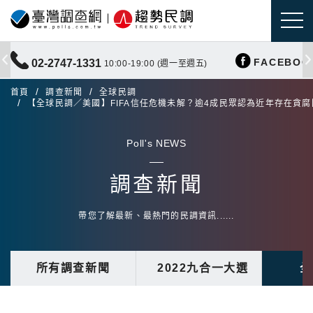
FACEBOO
02-2747-1331
10:00-19:00 (週一至週五)
首頁
調查新聞
全球民調
【全球民調／美國】FIFA信任危機未解？逾4成民眾認為近年存在貪腐
Poll's NEWS
調查新聞
帶您了解最新、最熱門的民調資訊......
所有調查新聞
2022九合一大選
全