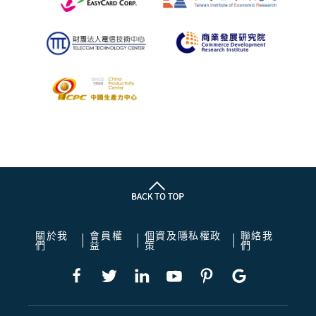
關於我
會員權
個資及隱私權政
聯絡我
們
益
策
們