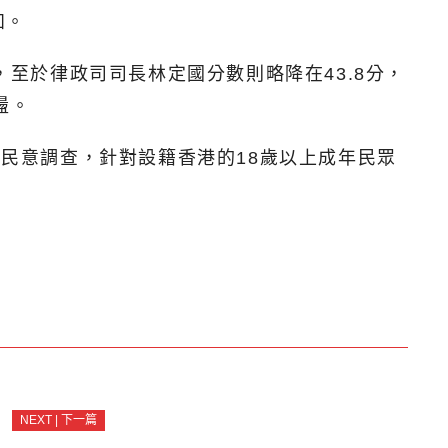
知。
，至於律政司司長林定國分數則略降在43.8分，
盪。
的民意調查，針對設籍香港的18歲以上成年民眾
NEXT | 下一篇