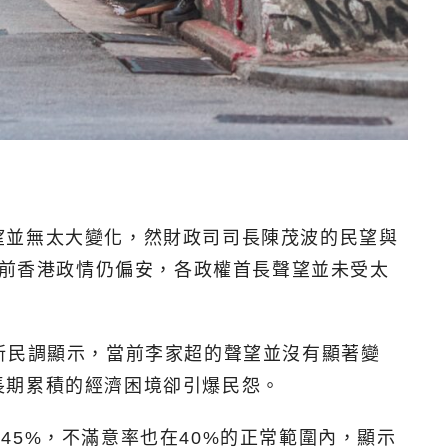
望並無太大變化，然財政司司長陳茂波的民望與
目前香港政情仍偏安，各政權首長聲望並未受太
新民調顯示，當前李家超的聲望並沒有顯著變
長期累積的經濟困境卻引爆民怨。
在45%，不滿意率也在40%的正常範圍內，顯示