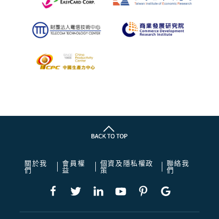
關於我
會員權
個資及隱私權政
聯絡我
們
益
策
們