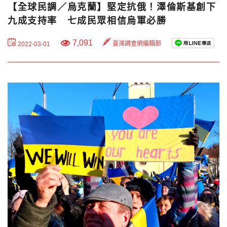
【全球民調／烏克蘭】堅定抗俄！澤倫斯基創下
九成支持率 七成民眾相信烏軍必勝
7,091
臺灣調查網編輯部
2022-03-01