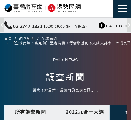
FACEBOO
02-2747-1331
10:00-19:00 (週一至週五)
首頁
調查新聞
全球民調
【全球民調／烏克蘭】堅定抗俄！澤倫斯基創下九成支持率 七成民
Poll's NEWS
調查新聞
帶您了解最新、最熱門的民調資訊......
所有調查新聞
2022九合一大選
全