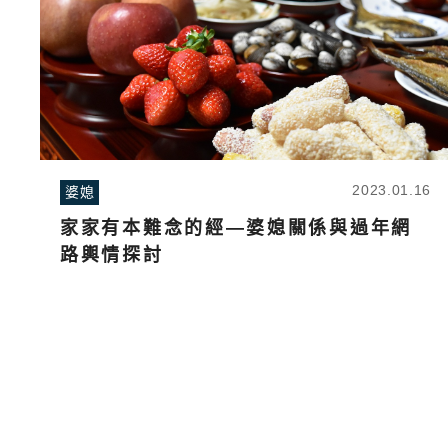
2023.01.16
婆媳
家家有本難念的經—婆媳關係與過年網
路輿情探討