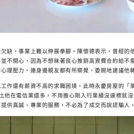
驗欠缺，事業上難以伸展拳腳。陳懷德表示，曾經的
得並不開心，因為不想昧著良心推銷高資費合約給不
的心理壓力，連身邊親友都有所察覺、委婉地建議他
找工作還有薪資不高的求職困境，此時永慶房屋的「
得比他在電信業還多，不用擔心剛入行業績沒達標就
要提供真誠、專業的服務，不必為了成交而說謊騙人