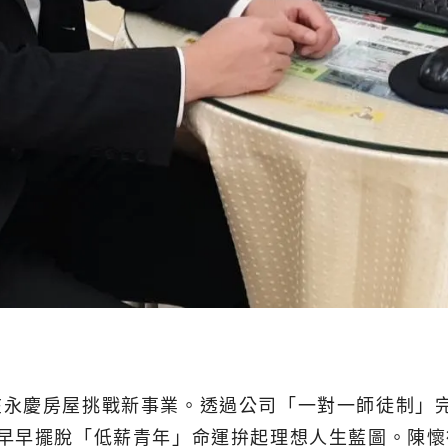
在永慶房屋挑戰新事業。透過公司「一對一師徒制」
，早早擺脫「低薪青年」命運拚起理想人生藍圖。陳