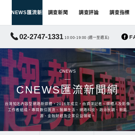
CNEWS匯流新聞
調查新聞
調查評論
調查指標
02-2747-1331
F
10:00-19:00 (週一至週五)
CNEWS
CNEWS匯流新聞網
台灣知名內容型網路新媒體，2016年成立，由資深記者、媒體人及影像
工作者組成，專精數位匯流、醫藥生活、網路科技、政治民調、新能
源、金融財經及企業公益領域。