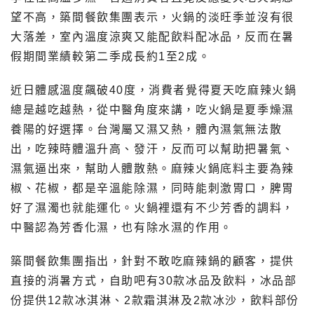
望不高，築間餐飲集團表示，火鍋的淡旺季並沒有很
大落差，室內溫度涼爽又能配飲料配冰品，反而在暑
假期間業績較第二季成長約1至2成。
近日體感溫度飆破40度，消費者覺得夏天吃麻辣火鍋
總是越吃越熱，從中醫角度來講，吃火鍋是夏季燥濕
養陽的好選擇。台灣屬又濕又熱，體內濕氣無法散
出，吃辣時體溫升高、發汗，反而可以幫助把暑氣、
濕氣逼出來，幫助人體散熱。麻辣火鍋底料主要為辣
椒、花椒，都是辛溫能除濕，同時能刺激胃口，脾胃
好了濕濁也就能運化。火鍋裡還有不少芳香的調料，
中醫認為芳香化濕，也有除水濕的作用。
築間餐飲集團指出，針對不敢吃麻辣鍋的顧客，提供
直接的消暑方式，自助吧有30款冰品及飲料，冰品部
份提供12款冰淇淋、2款霜淇淋及2款冰沙，飲料部份