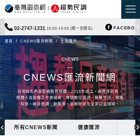
FACEBOO
02-2747-1331
10:00-19:00 (週一至週五)
首頁
CNEWS匯流新聞
生活匯流
CNEWS
CNEWS匯流新聞網
台灣知名內容型網路新媒體，2016年成立，由資深記者、
媒體人及影像工作者組成，專精數位匯流、醫藥生活、網路
科技、政治民調、新能源、金融財經及企業公益領域。
所有CNEWS新聞
健康匯流
國