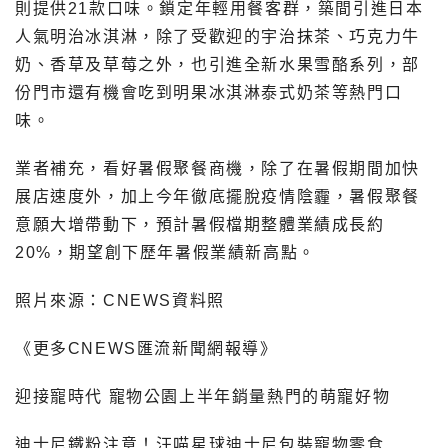
則提供21款口味。鎖定年輕用餐客群，築間引進日本
人氣明治冰淇淋，除了受歡迎的宇治抹茶、巧克力牛
奶、香草及草莓之外，也引進全新水果雪酪系列，部
份門市還有機會吃到明果冰淇淋泰式奶茶等熱門口
味。
業者補充，看好暑假聚餐商機，除了在暑假期間加快
展店速度外，加上今年徹底擺脫疫情陰霾，暑假聚餐
意願大增帶動下，預計暑假檔期整體業績成長約
20%，期望創下歷年暑假業績新高點。
照片來源：CNEWS資料照
《更多CNEWS匯流新聞網報導》
迎接寵時代 寵物公園上半年銷量熱門的萌寵好物
迪士尼鐵粉注意！汪喵星球迪士尼包裝寵物零食