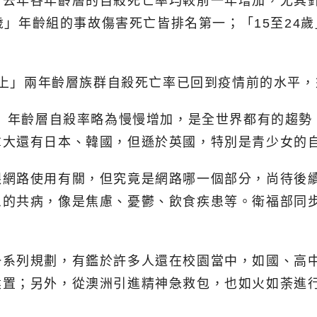
，去年各年齡層的自殺死亡率均較前一年增加，尤其
4歲」年齡組的事故傷害死亡皆排名第一；「15至24
歲以上」兩年齡層族群自殺死亡率已回到疫情前的水平
歲」年齡層自殺率略為慢慢增加，是全世界都有的趨勢
拿大還有日本、韓國，但遜於英國，特別是青少女的
跟網路使用有關，但究竟是網路哪一個部分，尚待後
患的共病，像是焦慮、憂鬱、飲食疾患等。衛福部同
一系列規劃，有鑑於許多人還在校園當中，如國、高
建置；另外，從澳洲引進精神急救包，也如火如荼進