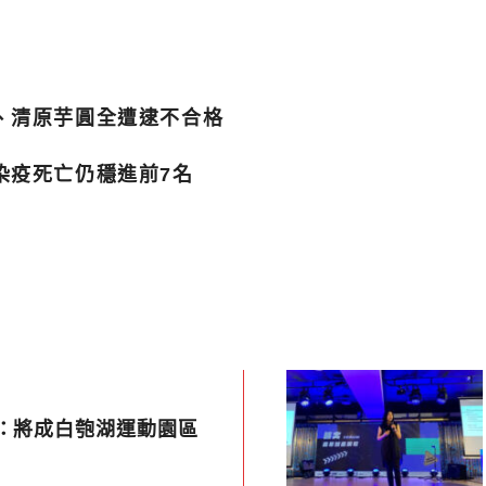
、清原芋圓全遭逮不合格
染疫死亡仍穩進前7名
妤：將成白匏湖運動園區