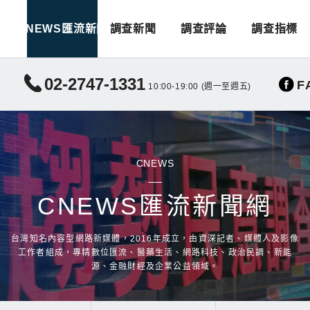
CNEWS匯流新聞
調查新聞
調查評論
調查指標
02-2747-1331
F
10:00-19:00 (週一至週五)
CNEWS
CNEWS匯流新聞網
台灣知名內容型網路新媒體，2016年成立，由資深記者、媒體人及影像
工作者組成，專精數位匯流、醫藥生活、網路科技、政治民調、新能
源、金融財經及企業公益領域。