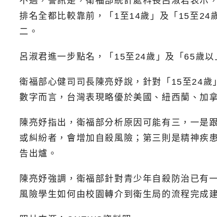
不過，警訊是，衛福部統計處科長呂淑君表示
排名全都比較靠前，「1至14歲」及「15至2
二。
呂淑君進一步點名，「15至24歲」及「65
衛福部心健司司長陳亮妤說，針對「15至24
數字而言，台灣表現略優於美國、紐西蘭、加
陳亮妤指出，衛福部分析原因可能有三，一是
或糾紛者，會增加自殺風險；第三則是精神疾
告出爐。
陳亮妤強調，衛福部針對青少年自殺防治已有
風險學生如何由校園轉介到衛生局的流程完成