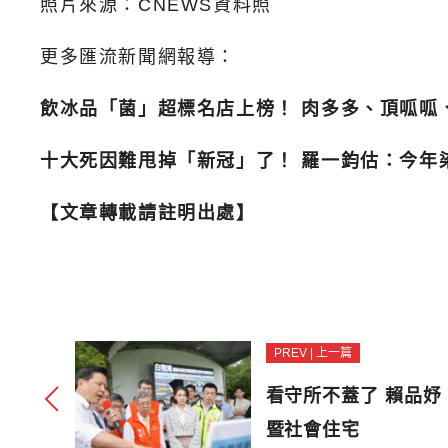
照片來源：CNEWS資料照
更多匯流新聞網報導：
飲冰品「菌」超標名店上榜！ 肉多多、頂呱呱
十大死因難甩掉「新冠」了！ 羅一鈞估：今年
【文章轉載請註明出處】
PREV | 上一篇
看守所不蓋了 賴品
暨社會住宅