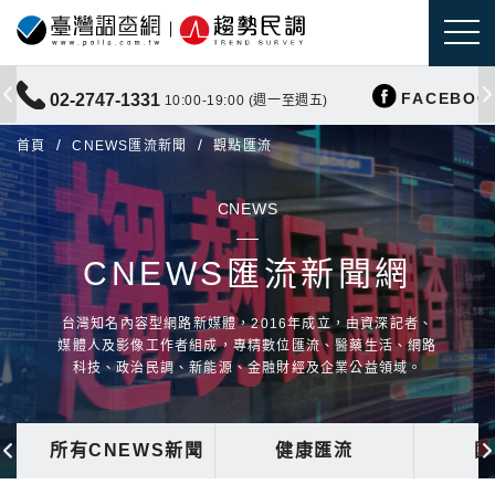
FACEBOO
02-2747-1331
10:00-19:00 (週一至週五)
首頁
CNEWS匯流新聞
觀點匯流
CNEWS
CNEWS匯流新聞網
台灣知名內容型網路新媒體，2016年成立，由資深記者、
媒體人及影像工作者組成，專精數位匯流、醫藥生活、網路
科技、政治民調、新能源、金融財經及企業公益領域。
所有CNEWS新聞
健康匯流
國