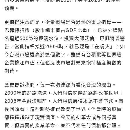
個股的價格甚至已反映到2027年甚至2028年的獲利
預期。
更值得注意的是，衡量市場是否過熱的重要指標——
巴菲特指標（股市總市值占GDP比重），已被外媒點
名逼近500%的極端水位。投資大師沃倫．巴菲特曾警
告，當此指標接近200%時，就已經是「在玩火」。如
今台灣市場遠高於這個數字，雖然有台積電等世界級
企業撐起市值，但也反映市場對未來抱持極度樂觀的
期待。
歷史告訴我們，每一次泡沫都有看似合理的理由。
2000年的網路泡沫，人們相信網際網路將改變世界；
2008年金融海嘯前，人們相信房價永遠不會下跌。事
後回頭看，這些趨勢確實改變了世界，但當時的股價
卻遠遠超越了現實價值。今天的AI革命或許同樣真
實，但真實的產業革命，並不代表任何價格都合理。