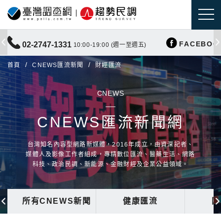
FACEBOO
02-2747-1331
10:00-19:00 (週一至週五)
首頁
CNEWS匯流新聞
財經匯流
CNEWS
CNEWS匯流新聞網
台灣知名內容型網路新媒體，2016年成立，由資深記者、
媒體人及影像工作者組成，專精數位匯流、醫藥生活、網路
科技、政治民調、新能源、金融財經及企業公益領域。
所有CNEWS新聞
健康匯流
國