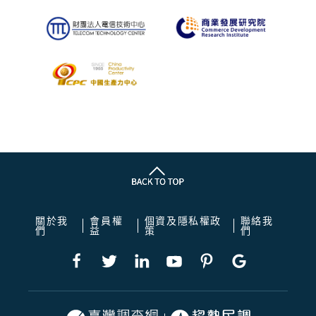
關於我
會員權
個資及隱私權政
聯絡我
們
益
策
們