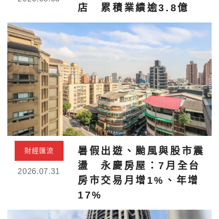
店 累積業績逾3.8億
暑假出遊、颱風與股市震
財經匯流
盪 永慶房屋：7月全台
2026.07.31
房市交易月增1%、年增
17%