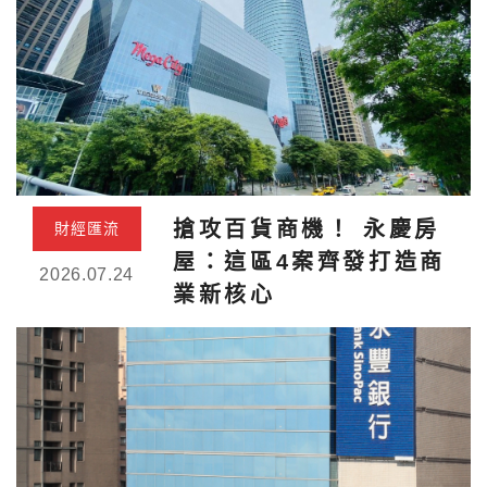
搶攻百貨商機！ 永慶房
財經匯流
屋：這區4案齊發打造商
2026.07.24
業新核心