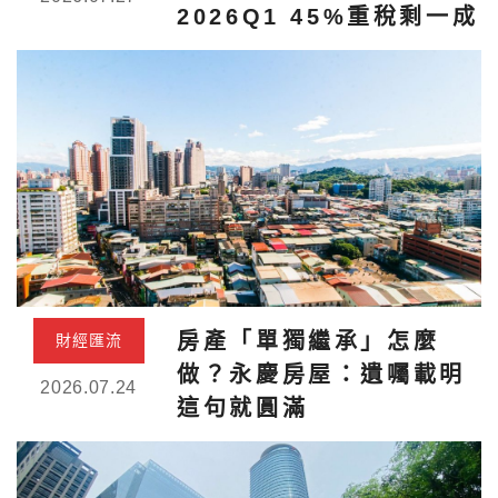
2026Q1 45%重稅剩一成
房產「單獨繼承」怎麼
財經匯流
做？永慶房屋：遺囑載明
2026.07.24
這句就圓滿