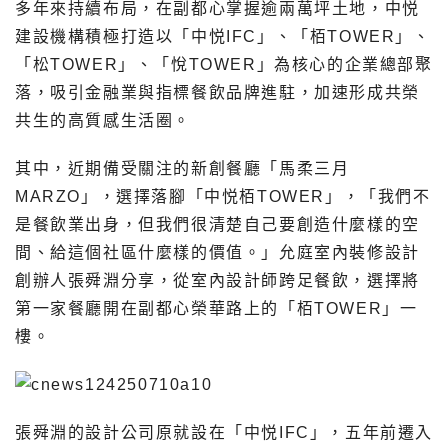
多年來持續布局，在副都心掌握逾兩萬坪土地，中悦
建設機構積極打造以「中悦IFC」、「栢TOWER」、
「松TOWER」、「悅TOWER」為核心的企業總部聚
落，吸引金融業與指標餐飲品牌進駐，加速形成共榮
共生的高質感生活圈。
其中，近期備受關注的新創餐廳「馬柔三月
MARZO」，選擇落腳「中悦栢TOWER」，「我們不
是餐飲業出身，但我們很清楚自己要創造什麼樣的空
間、給這個社區什麼樣的價值。」允庭室內裝修設計
創辦人張舜淵分享，從室內設計師跨足餐飲，選擇將
第一家餐廳開在副都心榮華路上的「栢TOWER」一
樓。
張舜淵的設計公司原就設在「中悦IFC」，五年前遷入