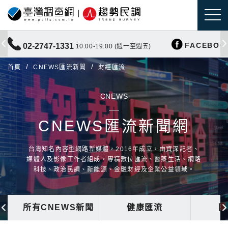
FACEBOO
02-2747-1331
10:00-19:00 (週一至週五)
首頁
CNEWS匯流新聞
財經匯流
CNEWS
CNEWS匯流新聞網
台灣知名內容型網路新媒體，2016年成立，由資深記者、
媒體人及影像工作者組成，專精數位匯流、醫藥生活、網路
科技、政治民調、新能源、金融財經及企業公益領域。
所有CNEWS新聞
健康匯流
國