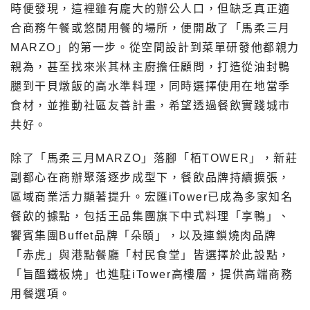
時便發現，這裡雖有龐大的辦公人口，但缺乏真正適
合商務午餐或悠閒用餐的場所，便開啟了「馬柔三月
MARZO」的第一步。從空間設計到菜單研發他都親力
親為，甚至找來米其林主廚擔任顧問，打造從油封鴨
腿到干貝燉飯的高水準料理，同時選擇使用在地當季
食材，並推動社區友善計畫，希望透過餐飲實踐城市
共好。
除了「馬柔三月MARZO」落腳「栢TOWER」，新莊
副都心在商辦聚落逐步成型下，餐飲品牌持續擴張，
區域商業活力顯著提升。宏匯iTower已成為多家知名
餐飲的據點，包括王品集團旗下中式料理「享鴨」、
饗賓集團Buffet品牌「朵頤」，以及連鎖燒肉品牌
「赤虎」與港點餐廳「村民食堂」皆選擇於此設點，
「旨醞鐵板燒」也進駐iTower高樓層，提供高端商務
用餐選項。