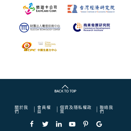
關於我
會員權
個資及隱私權政
聯絡我
們
益
策
們