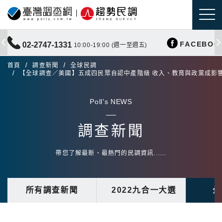
FACEBOO
02-2747-1331
10:00-19:00 (週一至週五)
首頁
調查新聞
全球民調
【全球調查／美國】五成四民眾自認中產階級 收入、教育與政黨成影
Poll's NEWS
調查新聞
帶您了解最新、最熱門的民調資訊......
所有調查新聞
2022九合一大選
全