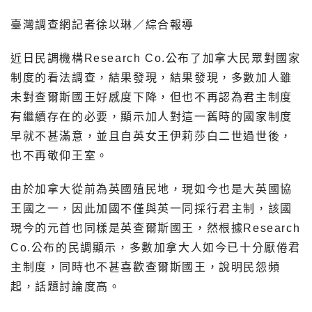
臺灣調查網記者徐以琳／綜合報導
近日民調機構Research Co.公布了加拿大民眾對國家
制度的看法調查，結果發現，結果發現，多數加人雖
未對查爾斯國王好感度下降，但也不再認為君主制度
有繼續存在的必要，顯示加人對這一舊時的國家制度
早就不甚滿意，並且自英女王伊莉莎白二世過世後，
也不再敬仰王室。
由於加拿大從前為英國殖民地，現如今也是大英國協
王國之一，因此加國不僅與英一同採行君主制，該國
現今的元首也同樣是英查爾斯國王，然根據Research
Co.公布的民調顯示，多數加拿大人如今已十分厭倦君
主制度，同時也不甚喜歡查爾斯國王，說明民怨頻
起，話題討論度高。