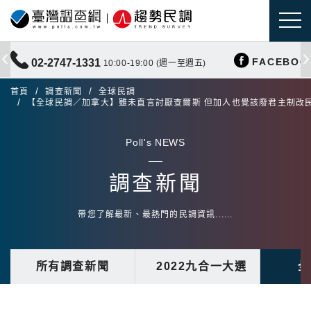
FACEBOO
02-2747-1331
10:00-19:00 (週一至週五)
首頁
調查新聞
全球民調
【全球民調／加拿大】雖未直言討厭查爾斯 但加人也覺該廢君主制改
Poll's NEWS
調查新聞
帶您了解最新、最熱門的民調資訊......
所有調查新聞
2022九合一大選
全