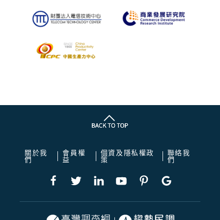
關於我
會員權
個資及隱私權政
聯絡我
們
益
策
們