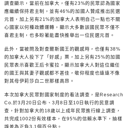
調查顯示，當前在加拿大，僅有23%的民眾認為國家
應繼續保持君主制，並有46%的加國人贊成推出民選
元首，加上另有21%的加拿大人表明自己一點也不關
心國家以何種政體運轉，顯示大多數該國民眾不僅不
喜君主制，也多盼著能盡快推舉出一位民選元首。
此外，當被問及對查爾斯國王的觀感時，也僅有38%
的加拿大人投下了「好感」票，加上另有25%的加國
民眾表示喜歡王后卡蜜拉，顯示加拿大人對這位繼任
的國王與其妻子觀感都不甚佳，敬仰程度也遠遠不像
對其母伊莉莎白二世那樣高昂。
本次加拿大民眾對國家制度的看法調查，是Research
Co.於3月20日公布、3月8日至10日執行的民意調
查，針對加拿大的18歲以上成年民眾進行線上調查，
共完成1002份有效樣本，在95%的信賴水準下，抽樣
誤差為正負3.1個百分點。