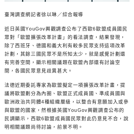
臺灣調查網記者徐以琳／綜合報導
近日英國YouGov輿觀調查公布了西歐6歐盟成員國民
眾對「歐盟擴張改革計畫」的看法調查，結果發現，
除了西班牙、德國和義大利有較多民眾支持這項改革
計劃，其餘三國民眾不是所知太少，就是感覺計劃還
有完善空間，顯示相關議題在歐盟內部還有討論空
間，各國民眾意見歧異甚大。
法德近期委託專家為歐盟擬定一項擴張改革計畫，提
議將歐盟劃分為內圈、歐盟正式成員國、準成員國與
歐洲政治共同體4種組織層級，以整合有意願加入或參
與歐盟的國家，然根據英國YouGov輿觀調查公布的
民調顯示，西歐6歐盟成員國民眾對此仍意見不合，說
明相關議題尚待討論，前景不明。