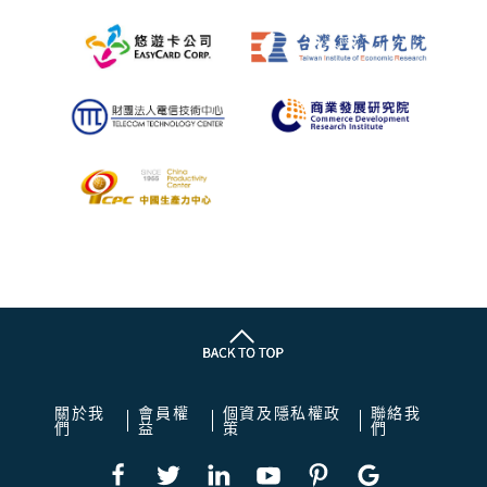
關於我
會員權
個資及隱私權政
聯絡我
們
益
策
們