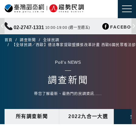
FACEBOO
02-2747-1331
10:00-19:00 (週一至週五)
首頁
調查新聞
全球民調
【全球民調／西歐】德法專家提歐盟擴張改革計畫 西歐6國民眾看法
Poll's NEWS
調查新聞
帶您了解最新、最熱門的民調資訊......
所有調查新聞
2022九合一大選
全