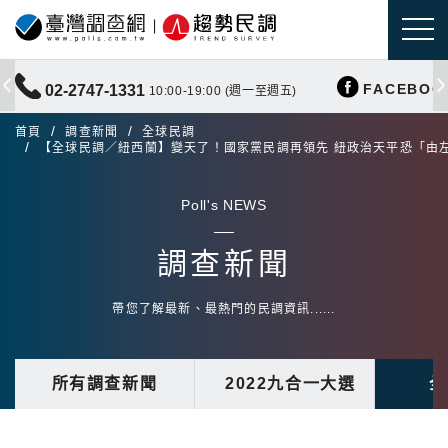
FACEBOO
02-2747-1331
10:00-19:00 (週一至週五)
首頁
調查新聞
全球民調
【全球民調／紐西蘭】變天了！國家黨民調再領先 紐政治天平恐「由
Poll's NEWS
調查新聞
帶您了解最新、最熱門的民調資訊......
所有調查新聞
2022九合一大選
全