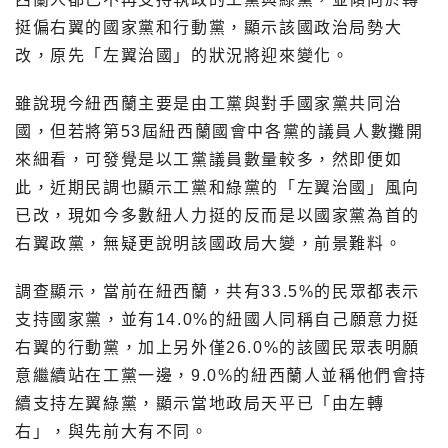
挺偏右翼的國家黨和行動黨，顯示該國政治局勢大
改，原先「左翼治國」的狀況將迎來變化。
雖說現今紐西蘭主要是由工黨與對手國家黨共同治
國，但若將第53屆紐西蘭國會中各黨的議員人數攤開
來細看，可發覺是以工黨議員數量較多，然即便如
此，近期民調也顯示工黨和綠黨的「左翼治國」風向
已改，現如今多數紐人力挺的反而是以國家黨為首的
右翼政黨，無疑更說明該國政局大變，前景難料。
調查顯示，當前在紐西蘭，共有33.5%的民眾都表示
支持國家黨，並有14.0%的紐國人同稱自己願意力挺
右翼的行動黨，加上另外僅26.0%的該國民眾表明願
意繼續站在工黨一邊，9.0%的紐西蘭人並稱他們會持
續支持左翼綠黨，顯示當地政局天平已「由左轉
右」，與先前大有不同。