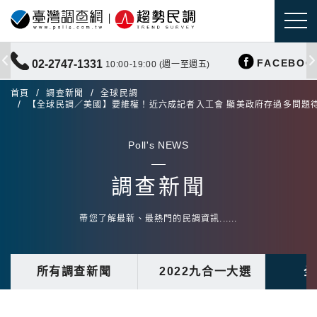
FACEBOO
02-2747-1331
10:00-19:00 (週一至週五)
首頁
調查新聞
全球民調
【全球民調／美國】要維權！近六成記者入工會 顯美政府存過多問題
Poll's NEWS
調查新聞
帶您了解最新、最熱門的民調資訊......
所有調查新聞
2022九合一大選
全