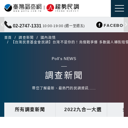
FACEBOO
02-2747-1331
10:00-19:00 (週一至週五)
首頁
調查新聞
國內政情
【台灣民意基金會民調】台灣不是你的！烏俄戰爭爆 多數國人轉對陸
Poll's NEWS
調查新聞
帶您了解最新、最熱門的民調資訊......
所有調查新聞
2022九合一大選
全