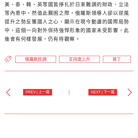
美、泰、韓、英等國皆掙扎於日漸難調的財政、立法
等內患中，然值此艱困之際，俄羅斯領導人卻以逆風
提升之勢反獲國人之心，顯示在現今動盪的國際局勢
中，這個一向對外保持強悍形象的國家未受影響，此
後會有何樣發展，仍有待觀察。
俄羅斯民調
支持度上升
普丁
PREV | 上一篇
NEXT | 下一篇