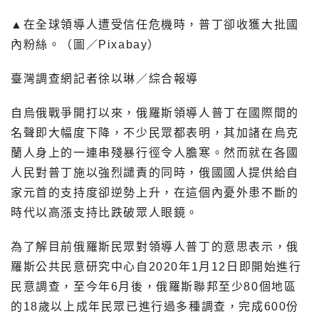
▲在全球領導人遭受信任危機時，普丁卻收獲大批國
內粉絲。（圖／Pixabay）
臺灣調查網記者徐以琳／綜合報導
自烏俄戰爭開打以來，俄羅斯領導人普丁在國際間的
名聲即大幅度下降，不少民眾都表明，其加諸在烏克
蘭人身上的一連串殘暴行徑令人膽寒。然而就在各國
人民對普丁施以強烈譴責的同時，俄國國人提供給自
家元首的支持度卻逆勢上升，在這個內憂外患不斷的
時代以高漲支持比跌破眾人眼鏡。
為了解目前俄羅斯民眾對領導人普丁的意思表示，俄
羅斯公共民意研究中心自2020年1月12日即開始進行
民意調查，至今年6月後，俄羅斯聯邦至少80個地區
的18歲以上成年民眾已進行過多種調查，完成600份