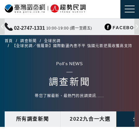
FACEBOO
02-2747-1331
10:00-19:00 (週一至週五)
首頁
調查新聞
全球民調
【全球民調／俄羅斯】國際動盪內患不平 強國元首逆風收獲高支持
Poll's NEWS
調查新聞
帶您了解最新、最熱門的民調資訊......
所有調查新聞
2022九合一大選
全