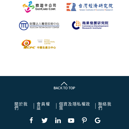
關於我
會員權
個資及隱私權政
聯絡我
們
益
策
們