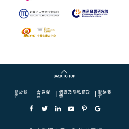
關於我
會員權
個資及隱私權政
聯絡我
們
益
策
們