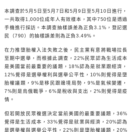
本調查於5月5日至5月7日和5月9日至5月10日進行，
一共取得1,000位成年人有效樣本，其中750位是透過
手機進行採訪。本調查抽樣誤差為正負3.1%，登記選
民（790）的抽樣誤差則為正負3.49%。
在力推墮胎權入法失敗之後，民主黨有意將戰場拉長
至期中選舉，而根據此調查，22%民眾認為生活成本
是美國當前最重要的議題，18%認為是就業跟經濟，
12%覺得是選舉權利與選舉公平性，10%則覺得是墮
胎權議題，9%是移民跟邊境局勢，9%是氣候變遷，
7%則是烏俄戰爭，6%是稅收與支出，2%則覺得是疫
情。
但若開放民眾複選決定當前美國的最重要議題，36%
覺得是生活成本，33%覺得是就業與經濟，20%認為
是選舉權與選舉公平性，22%則是墮胎權議題，20%