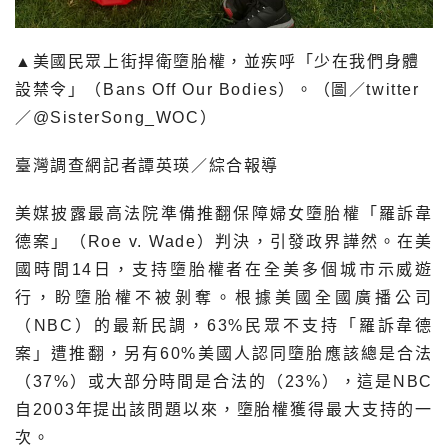
▲美國民眾上街捍衛墮胎權，並疾呼「少在我們身體
設禁令」（Bans Off Our Bodies）。（圖／twitter
／@SisterSong_WOC）
臺灣調查網記者譚英瑛／綜合報導
美媒披露最高法院準備推翻保障婦女墮胎權「羅訴韋
德案」（Roe v. Wade）判決，引發政界譁然。在美
國時間14日，支持墮胎權者在全美多個城市示威遊
行，盼墮胎權不被剝奪。根據美國全國廣播公司
（NBC）的最新民調，63%民眾不支持「羅訴韋德
案」遭推翻，另有60%美國人認同墮胎應該總是合法
（37%）或大部分時間是合法的（23%），這是NBC
自2003年提出該問題以來，墮胎權獲得最大支持的一
次。