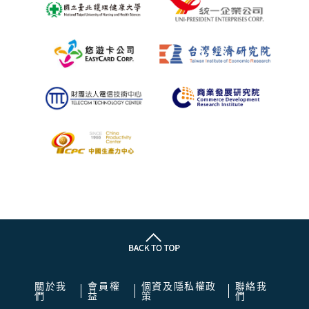
關於我
會員權
個資及隱私權政
聯絡我
們
益
策
們