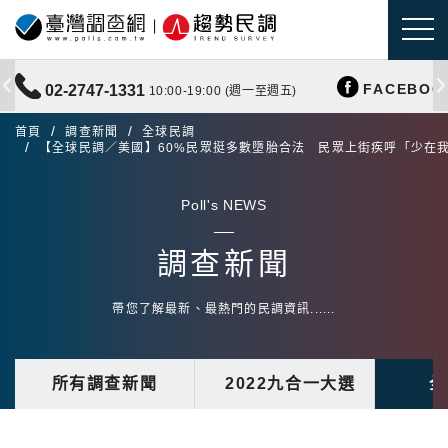
FACEBOO
02-2747-1331
10:00-19:00 (週一至週五)
首頁
調查新聞
全球民調
【全球民調／美國】60%民眾挺多數墮胎合法 民眾上街疾呼「少在
Poll's NEWS
調查新聞
帶您了解最新、最熱門的民調資訊......
所有調查新聞
2022九合一大選
全