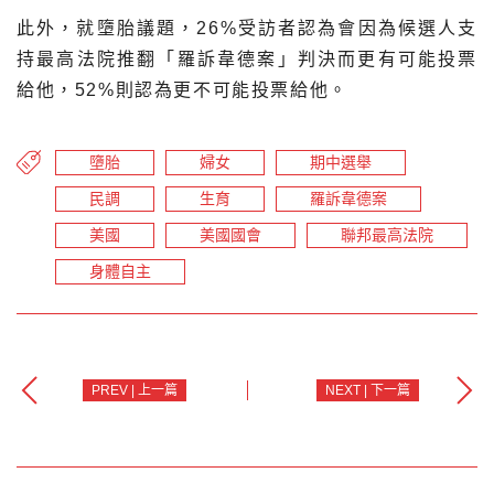
此外，就墮胎議題，26%受訪者認為會因為候選人支
持最高法院推翻「羅訴韋德案」判決而更有可能投票
給他，52%則認為更不可能投票給他。
墮胎
婦女
期中選舉
民調
生育
羅訴韋德案
美國
美國國會
聯邦最高法院
身體自主
PREV | 上一篇
NEXT | 下一篇