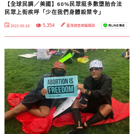
【全球民調／美國】60%民眾挺多數墮胎合法
民眾上街疾呼「少在我們身體設禁令」
5,354
臺灣調查網編輯部
2022-05-16