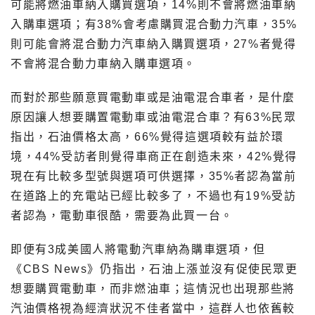
可能將燃油車納入購買選項，14%則不會將燃油車納
入購車選項；有38%會考慮購買混合動力汽車，35%
則可能會將混合動力汽車納入購買選項，27%者覺得
不會將混合動力車納入購車選項。
而對於那些願意買電動車或是油電混合車者，是什麼
原因讓人想要購置電動車或油電混合車？有63%民眾
指出，石油價格太高，66%覺得這選項較有益於環
境，44%受訪者則覺得車商正在創造未來，42%覺得
現在有比較多型號與選項可供選擇，35%者認為當前
在道路上的充電站已經比較多了，不過也有19%受訪
者認為，電動車很酷，需要為此買一台。
即便有3成美國人將電動汽車納為購車選項，但
《CBS News》仍指出，石油上漲並沒有促使民眾更
想要購買電動車，而非燃油車；這情況也出現那些將
汽油價格視為經濟狀況不佳者當中，這群人也依舊較