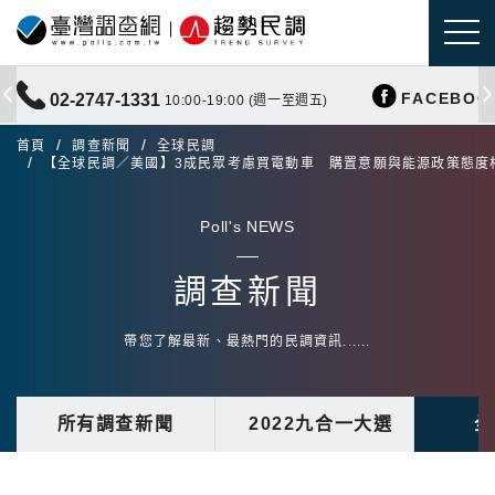
FACEBOO
02-2747-1331
10:00-19:00 (週一至週五)
首頁
調查新聞
全球民調
【全球民調／美國】3成民眾考慮買電動車 購置意願與能源政策態度
Poll's NEWS
調查新聞
帶您了解最新、最熱門的民調資訊......
所有調查新聞
2022九合一大選
全