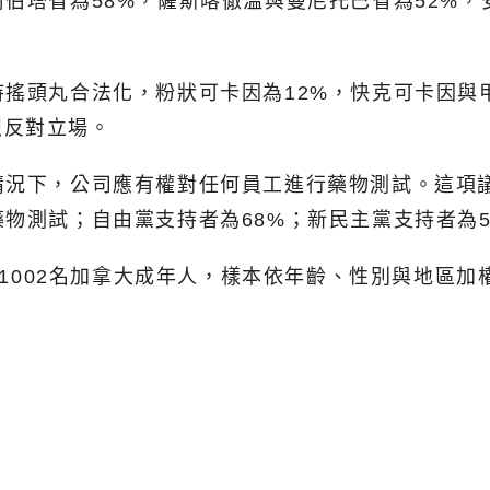
伯塔省為58%，薩斯喀徹溫與曼尼托巴省為52%，
持搖頭丸合法化，粉狀可卡因為12%，快克可卡因與
烈反對立場。
情況下，公司應有權對任何員工進行藥物測試。這項議
物測試；自由黨支持者為68%；新民主黨支持者為5
訪問1002名加拿大成年人，樣本依年齡、性別與地區加