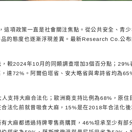
以來，這項政策一直是社會關注焦點。從公共安全、青
的態度也逐漸浮現差異。最新Research Co.
，較2024年10月的同類調查增加3個百分點；29
，達72%。阿爾伯塔省、安大略省與卑詩省均為65
大人支持大麻合法化；歐洲裔支持比例為68%，原住
合法化前就曾吸食大麻，15%是在2018年合法化後
所有大麻都透過持牌零售商購買，46%坦承至少有