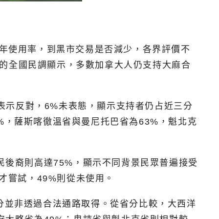
少年使用率，到黑市交易是否減少，各界評價不
公布的全國民調顯示，多數加拿大人仍支持大麻合
%表示反對，6%未表態，顯示支持者仍占近三分
%，薩斯喀徹溫省與曼尼托巴省為63%，魁北克
民後裔則高達75%，顯示不同背景民眾普遍接受
才嘗試，49%則從未使用。
部分並非透過合法通路取得。從省分比較，大西洋