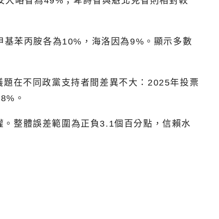
安大略省為49%；卑詩省與魁北克省則相對較
甲基苯丙胺各為10%，海洛因為9%。顯示多數
題在不同政黨支持者間差異不大：2025年投票
8%。
權。整體誤差範圍為正負3.1個百分點，信賴水