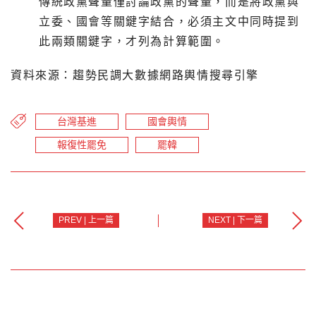
傳統政黨聲量僅討論政黨的聲量，而是將政黨與
立委、國會等關鍵字結合，必須主文中同時提到
此兩類關鍵字，才列為計算範圍。
資料來源：趨勢民調大數據網路輿情搜尋引擎
台灣基進
國會輿情
報復性罷免
罷韓
PREV | 上一篇
NEXT | 下一篇