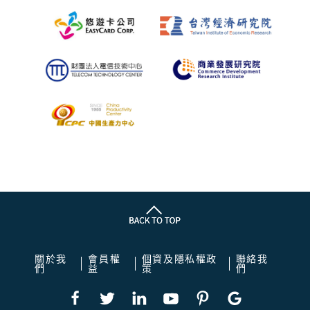
關於我
會員權
個資及隱私權政
聯絡我
們
益
策
們