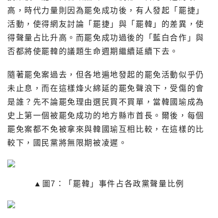
高，時代力量則因為罷免成功後，有人發起「罷捷」
活動，使得網友討論「罷捷」與「罷韓」的差異，使
得聲量占比升高。而罷免成功過後的「藍白合作」與
否都將使罷韓的議題生命週期繼續延續下去。
隨著罷免案過去，但各地遍地發起的罷免活動似乎仍
未止息，而在這樣烽火綿延的罷免聲浪下，受傷的會
是誰？先不論罷免理由選民買不買單，當韓國瑜成為
史上第一個被罷免成功的地方縣市首長。爾後，每個
罷免案都不免被拿來與韓國瑜互相比較，在這樣的比
較下，國民黨將無限期被凌遲。
▲圖7：「罷韓」事件占各政黨聲量比例