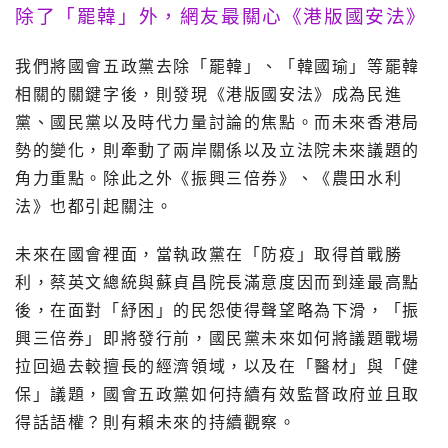
除了「罷韓」外，網友最關心《港版國安法》
我們將國會五政黨去除「罷韓」、「韓國瑜」等罷韓
相關的關鍵字後，則發現《港版國安法》成為民進
黨、國民黨以及時代力量討論的焦點。而未來香港局
勢的變化，則牽動了兩岸關係以及立法院未來議題的
角力重點。除此之外《振興三倍券》、《農田水利
法》也都引起關注。
未來在國會裡面，當執政黨在「防疫」取得首戰勝
利，蔡英文總統與蘇貞昌院長滿意度因而到達最高點
後，在面對「紓困」的民怨使得聲望略為下滑，「振
興三倍券」即將發行前，國民黨未來如何將議題戰場
拉回過去較擅長的經濟領域，以及在「醫材」與「健
保」議題，國會五政黨如何持續有效監督政府並且取
得話語權？則有賴未來的持續觀察。