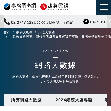
FACEBOO
02-2747-1331
10:00-19:00 (週一至週五)
首頁
網路大數據
政治大數據
【最新國會輿情】罷韓案成國會五政黨攻防重點，台灣基進聲量連帶
Poll's Big Data
網路大數據
網路大數據，蒐集現在網路上最熱門的討論話題，透過Data
mining，帶您深入探討每個議題
所有網路大數據
2024總統大選專題
吃