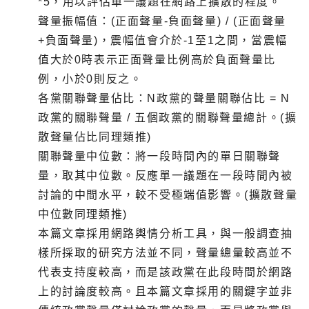
*5，用以評估單一議題在網路上擴散的程度。
聲量振幅值：(正面聲量-負面聲量) / (正面聲量
+負面聲量)，震幅值會介於-1至1之間，當震幅
值大於0時表示正面聲量比例高於負面聲量比
例，小於0則反之。
各黨關聯聲量佔比：N政黨的聲量關聯佔比 = N
政黨的關聯聲量 / 五個政黨的關聯聲量總計。(擴
散聲量佔比同理類推)
關聯聲量中位數：將一段時間內的單日關聯聲
量，取其中位數。反應單一議題在一段時間內被
討論的中間水平，較不受極端值影響。(擴散聲量
中位數同理類推)
本篇文章採用網路輿情分析工具，與一般調查抽
樣所採取的研究方法並不同，聲量總量較高並不
代表支持度較高，而是該政黨在此段時間於網路
上的討論度較高。且本篇文章採用的關鍵字並非