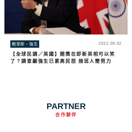
2022.09.02
鮑里斯・強生
【全球民調／英國】開獎在即新英相可以笑
了？調查顯強生已累高民怨 接班人需努力
PARTNER
合作夥伴