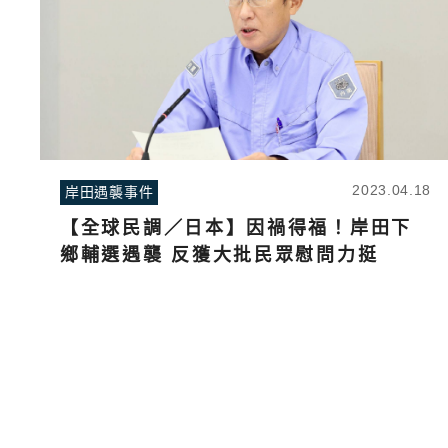
2023.04.18
岸田遇襲事件
【全球民調／日本】因禍得福！岸田下
鄉輔選遇襲 反獲大批民眾慰問力挺