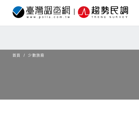
首頁
少數族裔