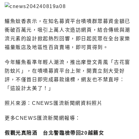
鱷魚蚊香表示，在知名募資平台嘖嘖群眾募資金額已
衝破百萬元，吸引上萬人次造訪網頁，結合傳統與潮
流元素的設計掀起熱烈回響，即日起民眾在全台家樂
福量販店及地區性百貨賣場，即可買得到。
今年鱷魚看準年輕人潮流，推出摩登文青風「古花窗
防蚊片」，在嘖嘖募資平台上架，開賣立刻大受好
評，不僅首日即完成募款達標，網友也不禁直呼：
「這設計太美了！」
照片來源：CNEWS匯流新聞網資料照片
更多CNEWS匯流新聞網報導：
假觀光真陪酒 台北警臨檢帶回20越籍女