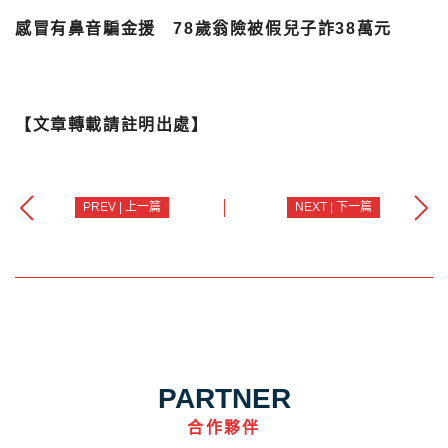
感冒有鼻音騙金援 78歲翁險被假兒子詐38萬元
【文章轉載請註明出處】
PREV | 上一篇
NEXT | 下一篇
PARTNER
合作夥伴