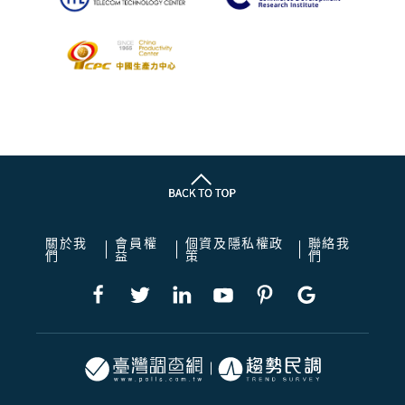
關於我
會員權
個資及隱私權政
聯絡我
們
益
策
們