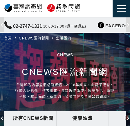
FACEBOO
02-2747-1331
10:00-19:00 (週一至週五)
首頁
CNEWS匯流新聞
生活匯流
CNEWS
CNEWS匯流新聞網
台灣知名內容型網路新媒體，2016年成立，由資深記者、
媒體人及影像工作者組成，專精數位匯流、醫藥生活、網路
科技、政治民調、新能源、金融財經及企業公益領域。
所有CNEWS新聞
健康匯流
國