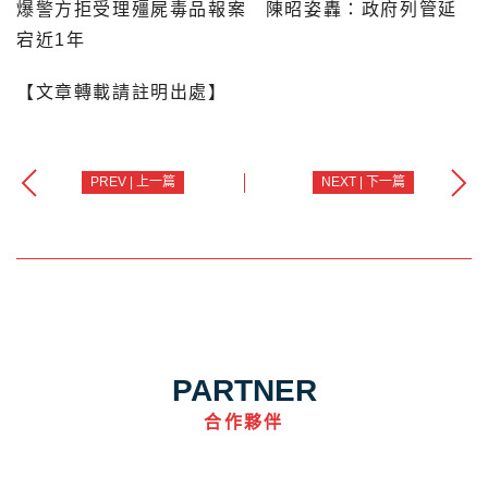
爆警方拒受理殭屍毒品報案 陳昭姿轟：政府列管延
宕近1年
【文章轉載請註明出處】
PREV | 上一篇
NEXT | 下一篇
PARTNER
合作夥伴