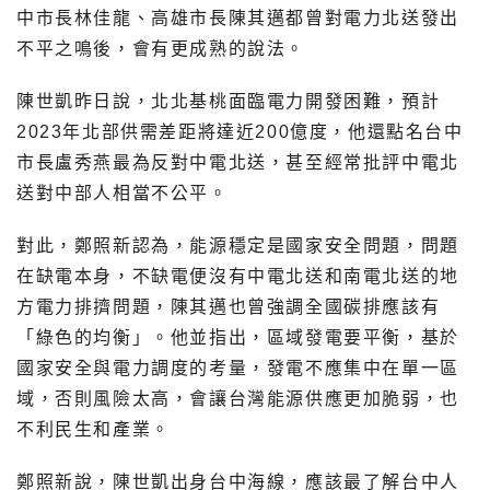
中市長林佳龍、高雄市長陳其邁都曾對電力北送發出
不平之鳴後，會有更成熟的說法。
陳世凱昨日說，北北基桃面臨電力開發困難，預計
2023年北部供需差距將達近200億度，他還點名台中
市長盧秀燕最為反對中電北送，甚至經常批評中電北
送對中部人相當不公平。
對此，鄭照新認為，能源穩定是國家安全問題，問題
在缺電本身，不缺電便沒有中電北送和南電北送的地
方電力排擠問題，陳其邁也曾強調全國碳排應該有
「綠色的均衡」。他並指出，區域發電要平衡，基於
國家安全與電力調度的考量，發電不應集中在單一區
域，否則風險太高，會讓台灣能源供應更加脆弱，也
不利民生和產業。
鄭照新說，陳世凱出身台中海線，應該最了解台中人