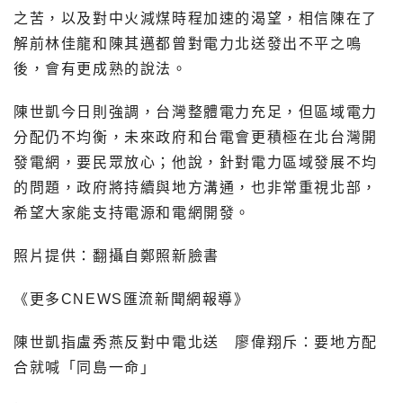
之苦，以及對中火減煤時程加速的渴望，相信陳在了
解前林佳龍和陳其邁都曾對電力北送發出不平之鳴
後，會有更成熟的說法。
陳世凱今日則強調，台灣整體電力充足，但區域電力
分配仍不均衡，未來政府和台電會更積極在北台灣開
發電網，要民眾放心；他說，針對電力區域發展不均
的問題，政府將持續與地方溝通，也非常重視北部，
希望大家能支持電源和電網開發。
照片提供：翻攝自鄭照新臉書
《更多CNEWS匯流新聞網報導》
陳世凱指盧秀燕反對中電北送 廖偉翔斥：要地方配
合就喊「同島一命」