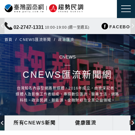
FACEBOO
02-2747-1331
10:00-19:00 (週一至週五)
首頁
CNEWS匯流新聞
政治匯流
CNEWS
CNEWS匯流新聞網
台灣知名內容型網路新媒體，2016年成立，由資深記者、
媒體人及影像工作者組成，專精數位匯流、醫藥生活、網路
科技、政治民調、新能源、金融財經及企業公益領域。
所有CNEWS新聞
健康匯流
國