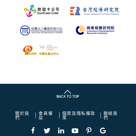
關於我
會員權
個資及隱私權政
聯絡我
們
益
策
們