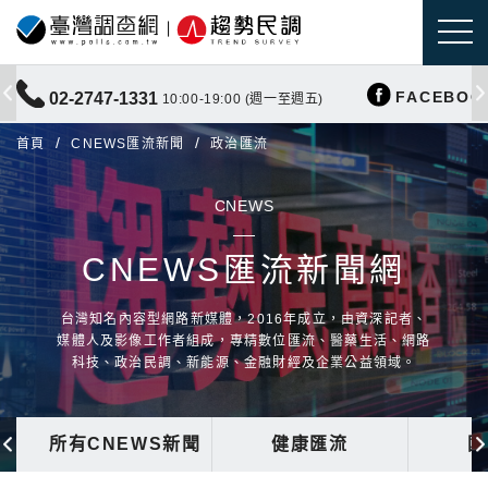
FACEBOO
02-2747-1331
10:00-19:00 (週一至週五)
首頁
CNEWS匯流新聞
政治匯流
CNEWS
CNEWS匯流新聞網
台灣知名內容型網路新媒體，2016年成立，由資深記者、
媒體人及影像工作者組成，專精數位匯流、醫藥生活、網路
科技、政治民調、新能源、金融財經及企業公益領域。
所有CNEWS新聞
健康匯流
國