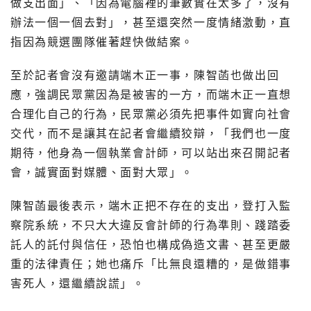
做支出面」、「因為電腦裡的筆數實在太多了，沒有
辦法一個一個去對」，甚至還突然一度情緒激動，直
指因為競選團隊催著趕快做結案。
至於記者會沒有邀請端木正一事，陳智菡也做出回
應，強調民眾黨因為是被害的一方，而端木正一直想
合理化自己的行為，民眾黨必須先把事件如實向社會
交代，而不是讓其在記者會繼續狡辯，「我們也一度
期待，他身為一個執業會計師，可以站出來召開記者
會，誠實面對媒體、面對大眾」。
陳智菡最後表示，端木正把不存在的支出，登打入監
察院系統，不只大大違反會計師的行為準則、踐踏委
託人的託付與信任，恐怕也構成偽造文書、甚至更嚴
重的法律責任；她也痛斥「比無良還糟的，是做錯事
害死人，還繼續說謊」。