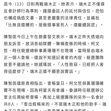
菡今（13）日則再戰端木正，她表示，端木正不僅違
反會計師行為準則、踐踏委託人的託付與信任，恐怕
也構成偽造文書、甚至更嚴重的法律責任，並痛批
「比無良還糟的，是做錯事害死人，還繼續說謊」。
陳智菡今日上午在臉書發文表示，端木正昨天透過向
朋友訴苦，放消息給媒體，聲稱查帳的時候，柯文
哲、時任競選總幹事黃珊珊不在現場，當時是由端木
正一個人查帳，還說不知道記者會的內容，競選團隊
故意不邀請他。她感嘆說，「人性險惡，已經把人害
得這麼慘了，端木正還不願意說實話。」
陳智菡還原真相指出，查帳當日，柯文哲與黃珊珊確
實不在現場，因為柯當天有會議，委請時任競選辦公
室主任周榆修督導，再加上競選團隊的另外一名會計
共8人，「查出假帳來的，不是端木正和他的助手，端