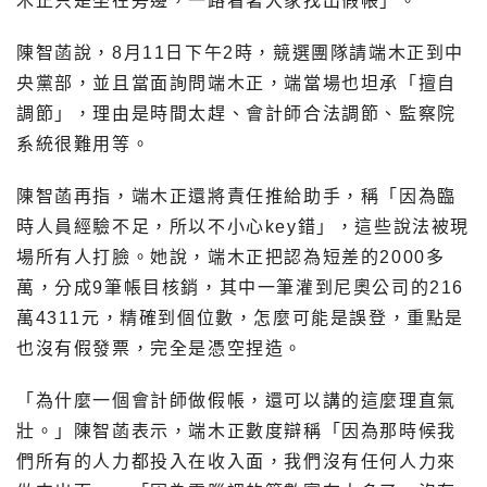
木正只是坐在旁邊，一路看著大家找出假帳」。
陳智菡說，8月11日下午2時，競選團隊請端木正到中
央黨部，並且當面詢問端木正，端當場也坦承「擅自
調節」，理由是時間太趕、會計師合法調節、監察院
系統很難用等。
陳智菡再指，端木正還將責任推給助手，稱「因為臨
時人員經驗不足，所以不小心key錯」，這些說法被現
場所有人打臉。她說，端木正把認為短差的2000多
萬，分成9筆帳目核銷，其中一筆灌到尼奧公司的216
萬4311元，精確到個位數，怎麼可能是誤登，重點是
也沒有假發票，完全是憑空捏造。
「為什麼一個會計師做假帳，還可以講的這麼理直氣
壯。」陳智菡表示，端木正數度辯稱「因為那時候我
們所有的人力都投入在收入面，我們沒有任何人力來