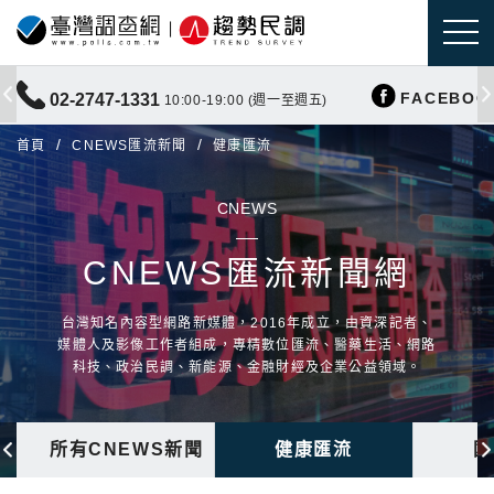
FACEBOO
02-2747-1331
10:00-19:00 (週一至週五)
首頁
CNEWS匯流新聞
健康匯流
CNEWS
CNEWS匯流新聞網
台灣知名內容型網路新媒體，2016年成立，由資深記者、
媒體人及影像工作者組成，專精數位匯流、醫藥生活、網路
科技、政治民調、新能源、金融財經及企業公益領域。
所有CNEWS新聞
健康匯流
國