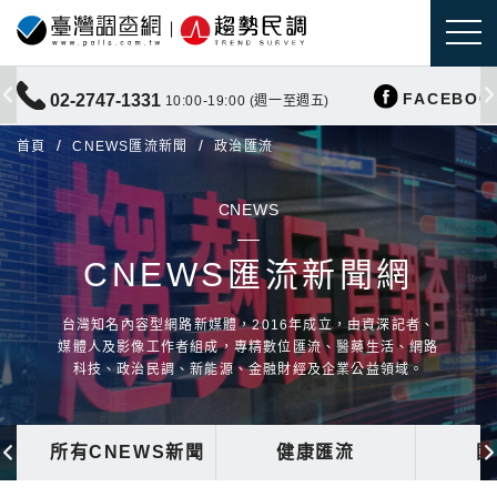
FACEBOO
02-2747-1331
10:00-19:00 (週一至週五)
首頁
CNEWS匯流新聞
政治匯流
CNEWS
CNEWS匯流新聞網
台灣知名內容型網路新媒體，2016年成立，由資深記者、
媒體人及影像工作者組成，專精數位匯流、醫藥生活、網路
科技、政治民調、新能源、金融財經及企業公益領域。
所有CNEWS新聞
健康匯流
國