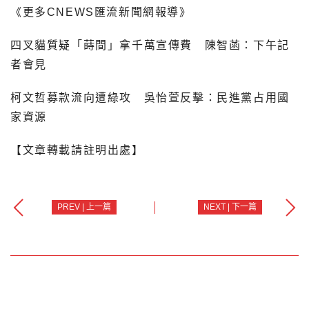
《更多CNEWS匯流新聞網報導》
四叉貓質疑「蒔間」拿千萬宣傳費 陳智菡：下午記
者會見
柯文哲募款流向遭綠攻 吳怡萱反擊：民進黨占用國
家資源
【文章轉載請註明出處】
PREV | 上一篇
NEXT | 下一篇