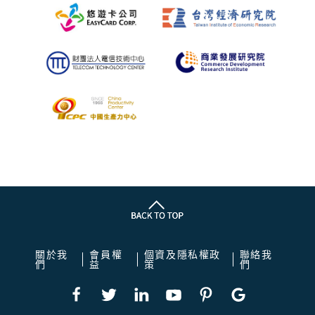
關於我
會員權
個資及隱私權政
聯絡我
們
益
策
們