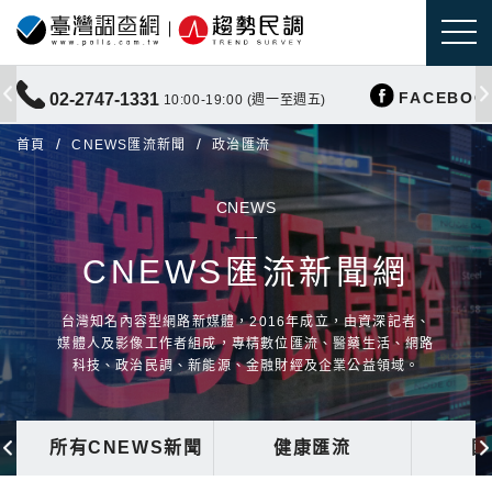
FACEBOO
02-2747-1331
10:00-19:00 (週一至週五)
首頁
CNEWS匯流新聞
政治匯流
CNEWS
CNEWS匯流新聞網
台灣知名內容型網路新媒體，2016年成立，由資深記者、
媒體人及影像工作者組成，專精數位匯流、醫藥生活、網路
科技、政治民調、新能源、金融財經及企業公益領域。
所有CNEWS新聞
健康匯流
國