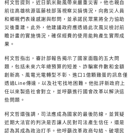
柯文哲提到，近日凱米颱風帶來嚴重災害，他也親自
前往高雄桃源區藤枝部落視察災損情況，向救災人員
和鄉親們表達感謝與慰問，並承諾民眾黨將全力協助
災後重建。此外，他建議政府應透過此次風災檢討前
瞻計畫的實施情況，確保經費的使用能夠產生實際成
果。
柯文哲指出，審計部報告揭示了國家面臨的五大問
題，包括未來六年總預算的短差、詐騙案件數和金額
創新高、風電光電轉型不彰、進口1億顆雞蛋的訊息僅
透過Line傳達，以及社宅找地困難。他批評新政府上
任以來製造社會對立，並呼籲進行國會改革以解決這
些問題。
柯文哲還強調，司法應成為國家的最後防線，並質疑
近期大法官的判決是否讓人民對司法產生信任，還是
認為其成為政治打手。他呼籲改革政商勾結、破壞民