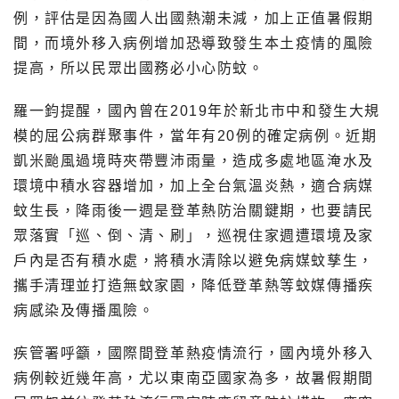
例，評估是因為國人出國熱潮未減，加上正值暑假期
間，而境外移入病例增加恐導致發生本土疫情的風險
提高，所以民眾出國務必小心防蚊。
羅一鈞提醒，國內曾在2019年於新北市中和發生大規
模的屈公病群聚事件，當年有20例的確定病例。近期
凱米颱風過境時夾帶豐沛雨量，造成多處地區淹水及
環境中積水容器增加，加上全台氣溫炎熱，適合病媒
蚊生長，降雨後一週是登革熱防治關鍵期，也要請民
眾落實「巡、倒、清、刷」，巡視住家週遭環境及家
戶內是否有積水處，將積水清除以避免病媒蚊孳生，
攜手清理並打造無蚊家園，降低登革熱等蚊媒傳播疾
病感染及傳播風險。
疾管署呼籲，國際間登革熱疫情流行，國內境外移入
病例較近幾年高，尤以東南亞國家為多，故暑假期間