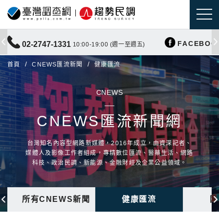
FACEBOO
02-2747-1331
10:00-19:00 (週一至週五)
首頁
CNEWS匯流新聞
健康匯流
CNEWS
CNEWS匯流新聞網
台灣知名內容型網路新媒體，2016年成立，由資深記者、
媒體人及影像工作者組成，專精數位匯流、醫藥生活、網路
科技、政治民調、新能源、金融財經及企業公益領域。
所有CNEWS新聞
健康匯流
國