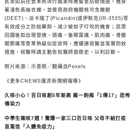
民眾如前往登革熱流行國家時應留意防蚊措施，應穿
著淺色長袖衣褲，並使用政府機關核可含敵避
(DEET)、派卡瑞丁(Picaridin)或伊默克(IR-3535)等
有效成分之防蚊藥劑，減少被蚊子叮咬的機會；民眾
回國後如出現發燒、頭痛、後眼窩痛、肌肉痛、骨骼
關節痛等登革熱疑似症狀時，應儘速就醫並落實防蚊
措施，就醫時請主動告知醫師旅遊史，以利診斷。
照片來源：示意照／翻攝自Pexels
《更多CNEWS匯流新聞網報導》
久咳小心！百日咳創5年新高 羅一鈞揭「1傳17」恐怖
傳染力
中學生連咳7週！驚爆一家三口百日咳 父母不給打疫
苗篤信「人體免疫力」