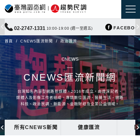
FACEBOO
02-2747-1331
10:00-19:00 (週一至週五)
首頁
CNEWS匯流新聞
政治匯流
CNEWS
CNEWS匯流新聞網
台灣知名內容型網路新媒體，2016年成立，由資深記者、
媒體人及影像工作者組成，專精數位匯流、醫藥生活、網路
科技、政治民調、新能源、金融財經及企業公益領域。
所有CNEWS新聞
健康匯流
國