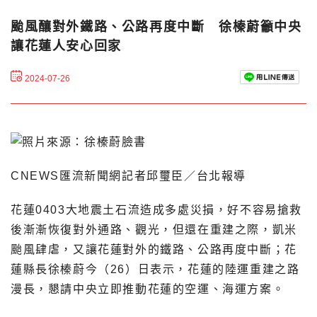
颱風釀對外鐵路、公路再度中斷 徐榛蔚籲中央
讓花蓮人安心回家
2024-07-26
CNEWS匯流新聞網記者邱璽臣／台北報導
花蓮0403大地震土石流造成多處災損，好不容易搶救
後漸漸恢復對外通路、觀光，但還在重建之際，凱米
颱風肆虐，又讓花蓮對外的鐵路、公路再度中斷；花
蓮縣長徐榛蔚今（26）日表示，花蓮的陸運重建之路
漫長，懇請中央立即推動花蓮的空運、海運方案。