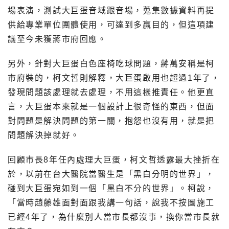
場表演，測試大巨蛋音域跟音場，蒐集數據資料再提
供給專業單位團體使用，可達到多贏目的，但這項建
議至今未獲蔣市府回應。
另外，針對大巨蛋白色座椅吃球問題，蔣萬安稱是柯
市府裝的，柯文哲則解釋，大巨蛋啟用也超過1年了，
發現問題該處理就去處理，不用這樣推責任。他更直
言，大巨蛋本來就是一個設計上很奇怪的東西，但面
對問題是解決問題的第一關，抱怨也沒有用，就是把
問題解決掉就好。
回顧市長8年任內處理大巨蛋，柯文哲透露最大挫折在
於，以前在台大醫院當醫生是「黑白分明的世界」，
碰到大巨蛋宛如到一個「黑白不分的世界」。柯說，
「當時趙藤雄面對面跟我講一句話，說我不按圖施工
已經4年了，為什麼別人當市長都沒事，換你當市長就