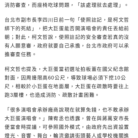
消防審查，而座椅吃球問題，「該處理就去處理」。
台北市副市長李四川日前一句「使照註記，是柯文哲
綁下的死結」，把大巨蛋能否開演唱會的責任丟給前
朝；對此，柯文哲說，使照註記的安全審查若真的沒
有人願意審，政府就要自己承擔，台北市政府可以承
擔審查任務。
柯文哲也提及，大巨蛋當初選址拍板蓋在國父紀念館
對面，因周邊限高60公尺，導致球場必須下挖10公
尺，相較於小巨蛋在地面層，大巨蛋在疏散時要往上
跑3層樓，也造成消防、疏散計畫困難。
「很多演唱會承辦廠商說現在就算免錢，也不敢承辦
大巨蛋演唱會。」陳宥丞也透露，曾在與蔣萬安市長
便當會時提議，可參照國外模式，由政府先出資設置
燈光、音響、舞台，輪流邀請街頭藝人或學校機關進