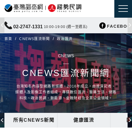
FACEBOO
02-2747-1331
10:00-19:00 (週一至週五)
首頁
CNEWS匯流新聞
政治匯流
CNEWS
CNEWS匯流新聞網
台灣知名內容型網路新媒體，2016年成立，由資深記者、
媒體人及影像工作者組成，專精數位匯流、醫藥生活、網路
科技、政治民調、新能源、金融財經及企業公益領域。
所有CNEWS新聞
健康匯流
國