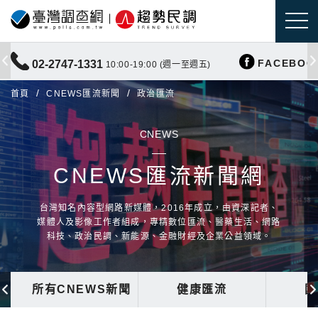
FACEBOO
02-2747-1331
10:00-19:00 (週一至週五)
首頁
CNEWS匯流新聞
政治匯流
CNEWS
CNEWS匯流新聞網
台灣知名內容型網路新媒體，2016年成立，由資深記者、
媒體人及影像工作者組成，專精數位匯流、醫藥生活、網路
科技、政治民調、新能源、金融財經及企業公益領域。
所有CNEWS新聞
健康匯流
國