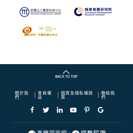
關於我
會員權
個資及隱私權政
聯絡我
們
益
策
們