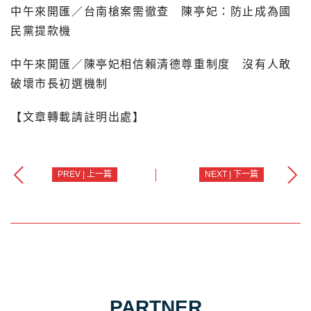
中午來開匯／台南槍案需徹查 陳亭妃：防止成為國
民黨提款機
中午來開匯／陳亭妃相信賴清德尊重制度 沒有人敢
破壞市長初選機制
【文章轉載請註明出處】
PREV | 上一篇
NEXT | 下一篇
PARTNER