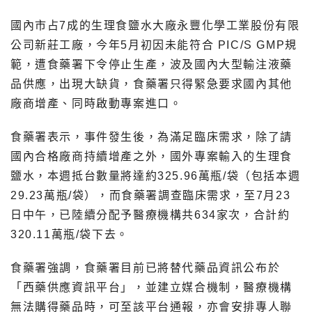
國內市占7成的生理食鹽水大廠永豐化學工業股份有限
公司新莊工廠，今年5月初因未能符合 PIC/S GMP規
範，遭食藥署下令停止生產，波及國內大型輸注液藥
品供應，出現大缺貨，食藥署只得緊急要求國內其他
廠商增產、同時啟動專案進口。
食藥署表示，事件發生後，為滿足臨床需求，除了請
國內合格廠商持續增產之外，國外專案輸入的生理食
鹽水，本週抵台數量將達約325.96萬瓶/袋（包括本週
29.23萬瓶/袋），而食藥署調查臨床需求，至7月23
日中午，已陸續分配予醫療機構共634家次，合計約
320.11萬瓶/袋下去。
食藥署強調，食藥署目前已將替代藥品資訊公布於
「西藥供應資訊平台」，並建立媒合機制，醫療機構
無法購得藥品時，可至該平台通報，亦會安排專人聯