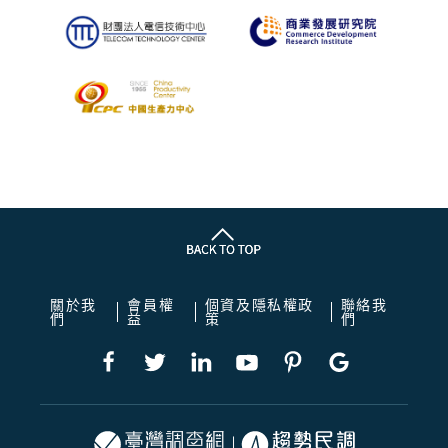
關於我
會員權
個資及隱私權政
聯絡我
們
益
策
們