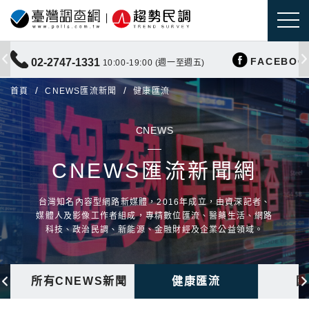
FACEBOO
02-2747-1331
10:00-19:00 (週一至週五)
首頁
CNEWS匯流新聞
健康匯流
CNEWS
CNEWS匯流新聞網
台灣知名內容型網路新媒體，2016年成立，由資深記者、
媒體人及影像工作者組成，專精數位匯流、醫藥生活、網路
科技、政治民調、新能源、金融財經及企業公益領域。
所有CNEWS新聞
健康匯流
國