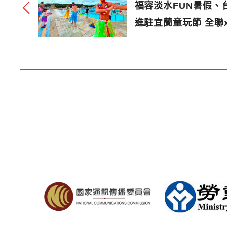
福容淡水FUN暑假、
進駐宜蘭童玩節 全聯