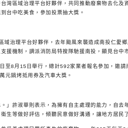
中台灣區域治理平台好夥伴，共同推動廢棄物去化及
親到台中吃美食，參加投票抽大獎。
灣區域治理平台好夥伴，去年颱風來襲造成南投仁愛
區支援機制，調派消防局特搜隊馳援南投，顯見台中
日至8月15日舉行，總計592家業者報名參加，邀
0萬元鍋烤抵用券及汽車大獎。
化。」許淑華則表示，為擁有自主處理的能力，自去
、衛生等做好評估，傾聽民意做好溝通，讓地方居民