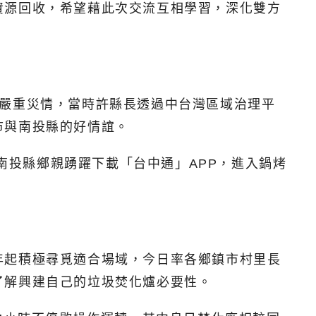
資源回收，希望藉此次交流互相學習，深化雙方
鄉嚴重災情，當時許縣長透過中台灣區域治理平
市與南投縣的好情誼。
請南投縣鄉親踴躍下載「台中通」APP，進入鍋烤
年起積極尋覓適合場域，今日率各鄉鎮市村里長
了解興建自己的垃圾焚化爐必要性。