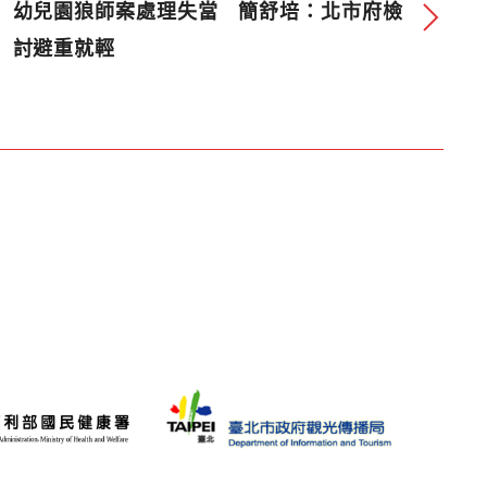
幼兒園狼師案處理失當 簡舒培：北市府檢
討避重就輕