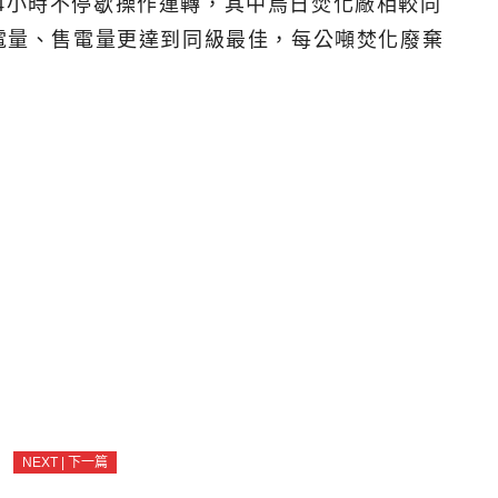
4小時不停歇操作運轉，其中烏日焚化廠相較同
發電量、售電量更達到同級最佳，每公噸焚化廢棄
NEXT | 下一篇