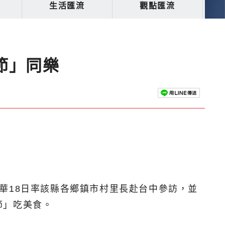
生活匯流
觀點匯流
節」同樂
華18日率該縣各鄉鎮市村里長赴台中參訪，並
節」吃美食。