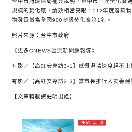
台中市府環保局補充說明，台中市三座焚化廠為
規模的焚化廠，績效相當亮眼，112年度廢棄
物發電量為全國900噸級焚化廠第1名。
照片來源：台中市政府
《更多CNEWS匯流新聞網報導》
有影／【高虹安專訪3-1】感慨澄清速度趕不
有影／【高虹安專訪3-3】當市長推行人友善
【文章轉載請註明出處】
PREV | 上一篇