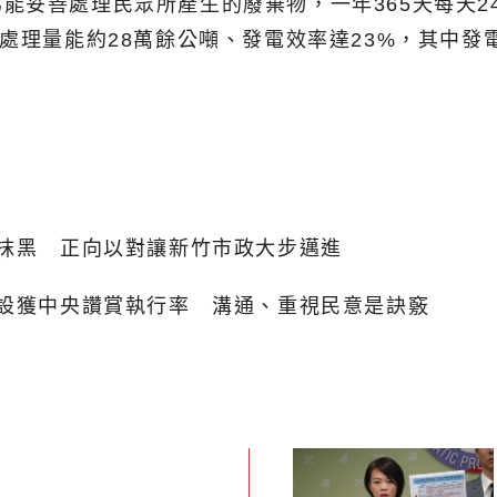
能妥善處理民眾所產生的廢棄物，一年365天每天2
物處理量能約28萬餘公噸、發電效率達23%，其中
上抹黑 正向以對讓新竹市政大步邁進
建設獲中央讚賞執行率 溝通、重視民意是訣竅