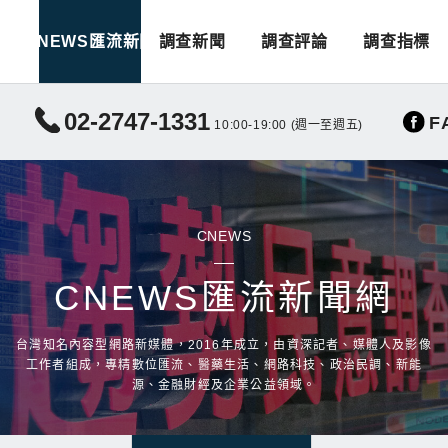
CNEWS匯流新聞
調查新聞
調查評論
調查指標
02-2747-1331
F
10:00-19:00 (週一至週五)
CNEWS
CNEWS匯流新聞網
台灣知名內容型網路新媒體，2016年成立，由資深記者、媒體人及影像
工作者組成，專精數位匯流、醫藥生活、網路科技、政治民調、新能
源、金融財經及企業公益領域。