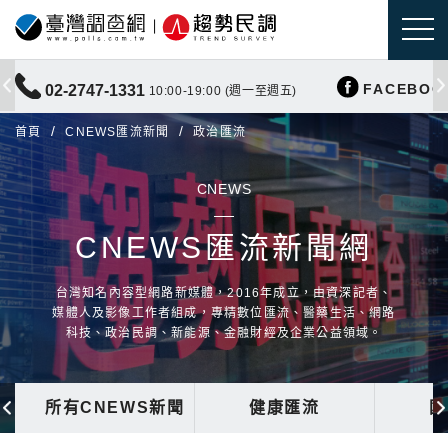
FACEBOO
02-2747-1331
10:00-19:00 (週一至週五)
首頁
CNEWS匯流新聞
政治匯流
CNEWS
CNEWS匯流新聞網
台灣知名內容型網路新媒體，2016年成立，由資深記者、
媒體人及影像工作者組成，專精數位匯流、醫藥生活、網路
科技、政治民調、新能源、金融財經及企業公益領域。
所有CNEWS新聞
健康匯流
國