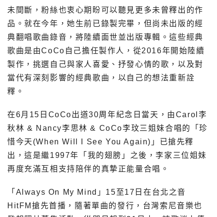
未間斷，粉絲也衷心期盼可以聽見更多未曾釋出的作
品。就在今年，她生前已錄製完畢，但尚未出版的經
典翻唱歌曲錄音，將陸續面世並出版專輯。這些經典
歌曲是由CoCo自己擔任製作人，從2016年開始陸續
製作，挑選自己與家人喜愛、抒發心情的歌，以及對
當代有深刻影響的經典歌曲，以自己的想法重新詮
釋。
在6月15日CoCo出道30周年紀念日當天，由Carol李
秋林 & Nancy李思林 & CoCo李玟三姐妹合唱的「珍
惜今天(When Will I See You Again)」已搶先釋
出，這是繼1997年「我的翅膀」之後，李家三位姐妹
再度充滿互相支持陪伴的真摯正能量合唱。
「Always On My Mind」15至17日在台北之音
HitFM搶先首播，隨著單曲的發行，台灣索尼音樂也