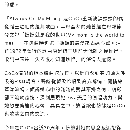
的愛。
「Always On My Mind」是CoCo重新演譯媽媽的偶
像貓王唱紅的經典歌曲，事母至孝的她曾經在母親節
發文說「媽媽就是我的世界(My mom is the world to
me)」，在選曲時也選了媽媽的最愛來表達心聲。這
首1972年發行的歌曲原是貓王與前妻仳離之後推出，
歌詞中表達「失去後才知道珍惜」的深情與遺憾。
CoCo演唱的版本將曲速放慢，以她自然到有如融入呼
吸的R&B轉音，聲線從輕柔吟唱到高亢訴情，隨情緒
蕩漾流轉，傾訴她心中的滿滿的愛與牽掛之情，精彩
卻不流於炫技，深刻展現她Diva天后的演唱功力，與
她想要傳達的心聲。冥冥之中，這首歌也彷彿是CoCo
與歌迷之間的交流。
今年是CoCo出道30周年，粉絲對她的思念及追想從