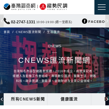
FACEBOO
02-2747-1331
10:00-19:00 (週一至週五)
首頁
CNEWS匯流新聞
生活匯流
CNEWS
CNEWS匯流新聞網
台灣知名內容型網路新媒體，2016年成立，由資深記者、
媒體人及影像工作者組成，專精數位匯流、醫藥生活、網路
科技、政治民調、新能源、金融財經及企業公益領域。
所有CNEWS新聞
健康匯流
國