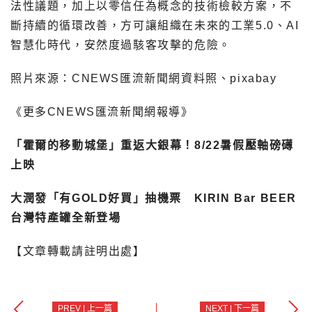
法性議題，加上以零信任為概念的技術檢較方案，不
斷持續的循環改善，方可讓組織在未來的工業5.0、AI
智慧化時代，安然度過駭客攻擊的危險。
照片來源：CNEWS匯流新聞網資料照、pixabay
《更多CNEWS匯流新聞網報導》
「霍爾的移動城堡」重返大銀幕！8/22暑假壓軸磅礡
上映
大潤發「有GOLD好買」抽機票 KIRIN Bar BEER
台灣特產罐全新登場
【文章轉載請註明出處】
PREV | 上一篇
NEXT | 下一篇