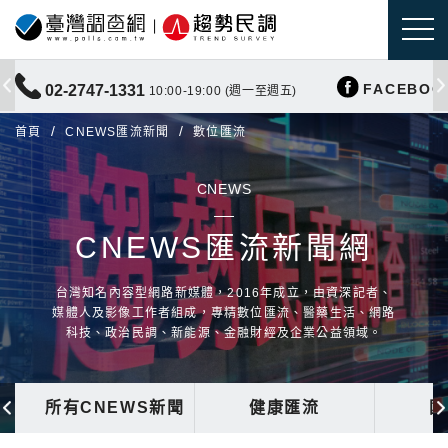
FACEBOO
02-2747-1331
10:00-19:00 (週一至週五)
首頁
CNEWS匯流新聞
數位匯流
CNEWS
CNEWS匯流新聞網
台灣知名內容型網路新媒體，2016年成立，由資深記者、
媒體人及影像工作者組成，專精數位匯流、醫藥生活、網路
科技、政治民調、新能源、金融財經及企業公益領域。
所有CNEWS新聞
健康匯流
國