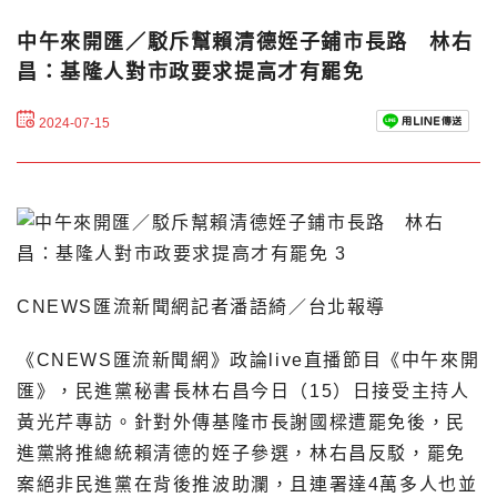
中午來開匯／駁斥幫賴清德姪子鋪市長路 林右
昌：基隆人對市政要求提高才有罷免
2024-07-15
CNEWS匯流新聞網記者潘語綺／台北報導
《CNEWS匯流新聞網》政論live直播節目《中午來開
匯》，民進黨秘書長林右昌今日（15）日接受主持人
黃光芹專訪。針對外傳基隆市長謝國樑遭罷免後，民
進黨將推總統賴清德的姪子參選，林右昌反駁，罷免
案絕非民進黨在背後推波助瀾，且連署達4萬多人也並