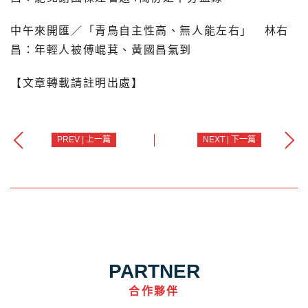
中午來開匯／「青鳥自主性高、無人能左右」 林右
昌：年輕人被傅崐萁、黃國昌氣到
【文章轉載請註明出處】
PREV | 上一篇
NEXT | 下一篇
PARTNER
合作夥伴