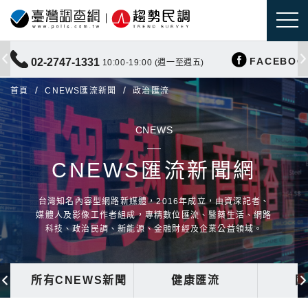
FACEBOO
02-2747-1331
10:00-19:00 (週一至週五)
首頁
CNEWS匯流新聞
政治匯流
CNEWS
CNEWS匯流新聞網
台灣知名內容型網路新媒體，2016年成立，由資深記者、
媒體人及影像工作者組成，專精數位匯流、醫藥生活、網路
科技、政治民調、新能源、金融財經及企業公益領域。
所有CNEWS新聞
健康匯流
國