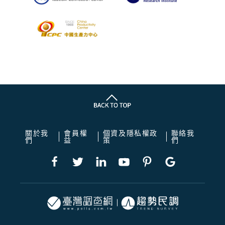
關於我
會員權
個資及隱私權政
聯絡我
們
益
策
們