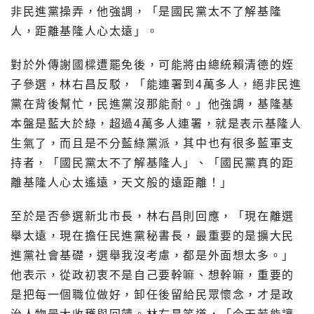
非民進黨操弄，他強調，「是國民黨太不了解基隆
人，距離基隆人心太遠」。
對於外傳謝國樑遭罷免後，可能將由總統賴清德的姪
子參選，林右昌反駁，「能連署到4萬多人，絕非民進
黨在背後幫忙，民進黨沒那能耐。」他強調，基隆基
本盤是藍大於綠，超過4萬多人連署，就是表示基隆人
生氣了，而且是不分藍綠黨派，其中也有很多藍軍支
持者，「國民黨太不了解基隆人」、「國民黨真的距
離基隆人心太遙遠，天文般的遠距離！」
至於是否參選新北市長，林右昌則回應，「現在離選
舉太遠，現在擔任民進黨秘書長，最重要的是擴大民
進黨社會基礎，選舉我沒考慮，都是外面想太多。」
他表示，從政初衷不是自己要幹嘛、想幹嘛，重要的
是把每一個職位做好，卸任後留給民眾懷念，才是政