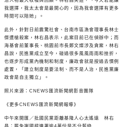
治人物最大收穫與回饋。林右昌笑道，「今天若能讓
我選擇，我太太會是最開心的，因為我會選擇有更多
時間可以陪她」。
此外，針對日前震驚社會、台南市區漁會理事長林士
傑遭槍殺案，林右昌表示，此案目前已在偵辦中；而
海基會前董事長、桃園前市長鄭文燦涉及貪案，林右
昌說，民進黨成立至今，碰過很多風風雨雨和挫折，
也逐步形成黨內機制和制度，廉政會就是按過去慣例
處置，「建立制度是要法制、而不是人治，民進黨廉
政會是自主獨立」。
照片來源：CNEWS匯流新聞網影音團隊
《更多CNEWS匯流新聞網報導》
中午來開匯／批國民黨距離基隆人心太遙遠 林右
昌：罷免謝國樑連署逾4萬份是不分藍綠