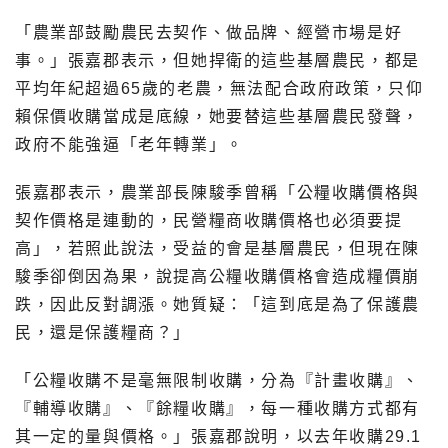
「農業部鼓勵農民去契作、做品牌、經營市場是好
事。」張嘉郡表示，但她捍衛的這些基層農民，都是
平均年紀超過65歲的老農，無法配合政府政策，只仰
賴保價收購當成是底線，她要替這些基層農民發聲，
政府不能強逼「老年轉業」。
張嘉郡表示，農業部長陳駿季曾稱「公糧收購價格與
契作價格是連動的，民營糧商收購價格也必須要提
高」，若照此說法，受益的會是基層農民，但現在陳
駿季卻倒因為果，說提高公糧收購價格會造成糧價崩
跌，因此反對調漲。她質疑：「這到底是為了保護農
民，還是保護糧商？」
「公糧收購不是毫無限制收購，分為『計畫收購』、
『輔導收購』、『餘糧收購』，每一種收購方式都有
其一定的量與價格。」張嘉郡說明，以去年收購29.1