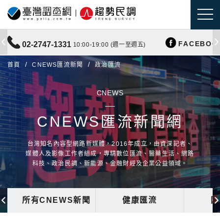
FACEBOO
02-2747-1331
10:00-19:00 (週一至週五)
首頁
CNEWS匯流新聞
政治匯流
CNEWS
CNEWS匯流新聞網
台灣知名內容型網路新媒體，2016年成立，由資深記者、
媒體人及影像工作者組成，專精數位匯流、醫藥生活、網路
科技、政治民調、新能源、金融財經及企業公益領域。
所有CNEWS新聞
健康匯流
國