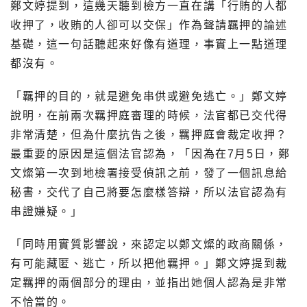
鄭文婷提到，這幾天聽到檢方一直在講「行賄的人都
收押了，收賄的人卻可以交保」作為聲請羈押的論述
基礎，這一句話聽起來好像有道理，事實上一點道理
都沒有。
「羈押的目的，就是避免串供或避免逃亡。」鄭文婷
說明，在前兩次羈押庭審理的時候，法官都已交代得
非常清楚，但為什麼抗告之後，羈押庭會裁定收押？
最重要的原因是這個法官認為，「因為在7月5日，鄭
文燦第一次到地檢署接受偵訊之前，發了一個訊息給
秘書，交代了自己將要怎麼樣答辯，所以法官認為有
串證嫌疑。」
「同時用實質影響說，來認定以鄭文燦的政商關係，
有可能藏匿、逃亡，所以把他羈押。」鄭文婷提到裁
定羈押的兩個部分的理由，並指出她個人認為是非常
不恰當的。