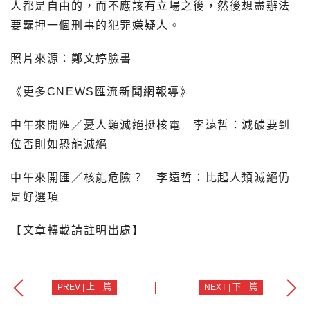
人都是自由的，而不應該有立場之後，然後想盡辦法
要羈押一個刑事的犯罪嫌疑人。
照片來源：鄭文婷臉書
《更多CNEWS匯流新聞網報導》
中午來開匯／憂人類滅絕挺核電 李遠哲：減碳要到
位否則如恐龍滅絕
中午來開匯／核能危險？ 李遠哲：比起人類滅絕仍
是好選項
【文章轉載請註明出處】
PREV | 上一篇
NEXT | 下一篇