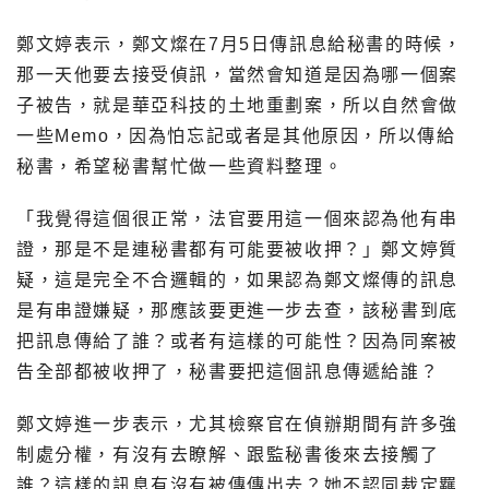
鄭文婷表示，鄭文燦在7月5日傳訊息給秘書的時候，
那一天他要去接受偵訊，當然會知道是因為哪一個案
子被告，就是華亞科技的土地重劃案，所以自然會做
一些Memo，因為怕忘記或者是其他原因，所以傳給
秘書，希望秘書幫忙做一些資料整理。
「我覺得這個很正常，法官要用這一個來認為他有串
證，那是不是連秘書都有可能要被收押？」鄭文婷質
疑，這是完全不合邏輯的，如果認為鄭文燦傳的訊息
是有串證嫌疑，那應該要更進一步去查，該秘書到底
把訊息傳給了誰？或者有這樣的可能性？因為同案被
告全部都被收押了，秘書要把這個訊息傳遞給誰？
鄭文婷進一步表示，尤其檢察官在偵辦期間有許多強
制處分權，有沒有去瞭解、跟監秘書後來去接觸了
誰？這樣的訊息有沒有被傳傳出去？她不認同裁定羈