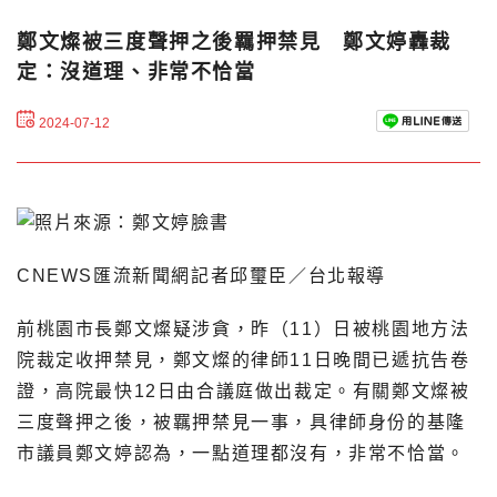
鄭文燦被三度聲押之後羈押禁見 鄭文婷轟裁
定：沒道理、非常不恰當
2024-07-12
CNEWS匯流新聞網記者邱璽臣／台北報導
前桃園市長鄭文燦疑涉貪，昨（11）日被桃園地方法
院裁定收押禁見，鄭文燦的律師11日晚間已遞抗告卷
證，高院最快12日由合議庭做出裁定。有關鄭文燦被
三度聲押之後，被羈押禁見一事，具律師身份的基隆
市議員鄭文婷認為，一點道理都沒有，非常不恰當。