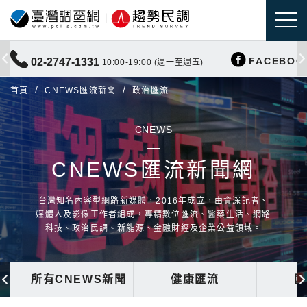
FACEBOO
02-2747-1331
10:00-19:00 (週一至週五)
首頁
CNEWS匯流新聞
政治匯流
CNEWS
CNEWS匯流新聞網
台灣知名內容型網路新媒體，2016年成立，由資深記者、
媒體人及影像工作者組成，專精數位匯流、醫藥生活、網路
科技、政治民調、新能源、金融財經及企業公益領域。
所有CNEWS新聞
健康匯流
國